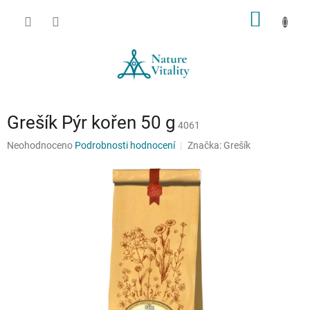
Přejít
NÁKUP
na
obsah
KOŠÍK
Grešík Pýr kořen 50 g
4061
Průměrné
Neohodnoceno
Podrobnosti hodnocení
Značka:
Grešík
hodnocení
produktu
je
0,0
z
5
hvězdiček.