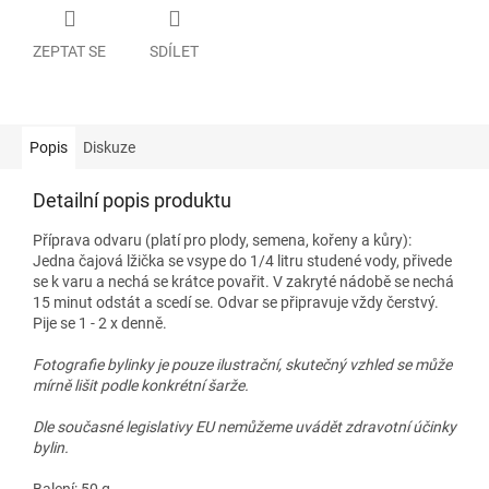
ZEPTAT SE
SDÍLET
Popis
Diskuze
Detailní popis produktu
Příprava odvaru (platí pro plody, semena, kořeny a kůry):
Jedna čajová lžička se vsype do 1/4 litru studené vody, přivede
se k varu a nechá se krátce povařit. V zakryté nádobě se nechá
15 minut odstát a scedí se. Odvar se připravuje vždy čerstvý.
Pije se 1 - 2 x denně.
Fotografie bylinky je pouze ilustrační, skutečný vzhled se může
mírně lišit podle konkrétní šarže.
Dle současné legislativy EU nemůžeme uvádět zdravotní účinky
bylin.
Balení: 50 g