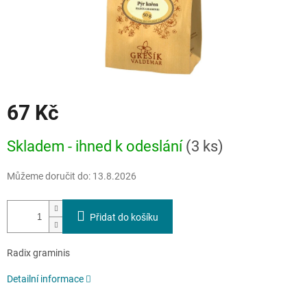
67 Kč
Měrná
Skladem - ihned k odeslání
(3 ks)
cena:
Můžeme doručit do:
13.8.2026
Přidat do košíku
Radix graminis
Detailní informace