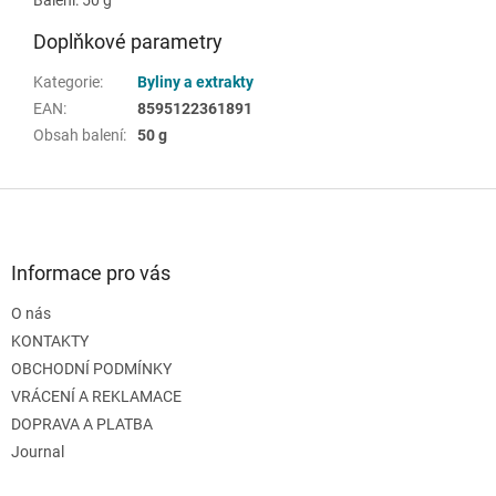
Doplňkové parametry
Kategorie
:
Byliny a extrakty
EAN
:
8595122361891
Obsah balení
:
50 g
Z
á
p
a
Informace pro vás
t
O nás
í
KONTAKTY
OBCHODNÍ PODMÍNKY
VRÁCENÍ A REKLAMACE
DOPRAVA A PLATBA
Journal