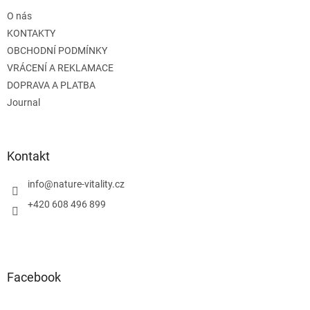
t
O nás
í
KONTAKTY
OBCHODNÍ PODMÍNKY
VRÁCENÍ A REKLAMACE
DOPRAVA A PLATBA
Journal
Kontakt
info
@
nature-vitality.cz
+420 608 496 899
Facebook