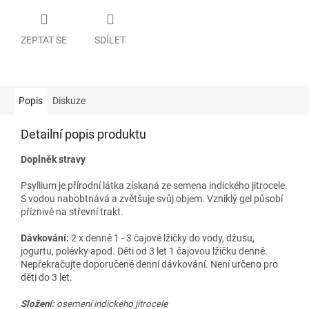
ZEPTAT SE
SDÍLET
Popis
Diskuze
Detailní popis produktu
Doplněk stravy
Psyllium je přírodní látka získaná ze semena indického jitrocele.
S vodou nabobtnává a zvětšuje svůj objem. Vzniklý gel působí
příznivě na střevní trakt.
Dávkování:
2 x denně 1 - 3 čajové lžičky do vody, džusu,
jogurtu, polévky apod. Děti od 3 let 1 čajovou lžičku denně.
Nepřekračujte doporučené denní dávkování. Není určeno pro
děti do 3 let.
Složení:
osemení indického jitrocele