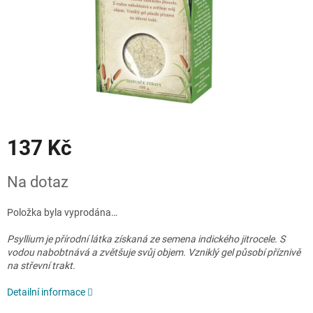
137 Kč
Měrná
Na dotaz
cena:
Položka byla vyprodána…
Psyllium je přírodní látka získaná ze semena indického jitrocele. S
vodou nabobtnává a zvětšuje svůj objem. Vzniklý gel působí příznivě
na střevní trakt.
Detailní informace