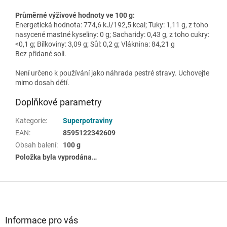
Průměrné výživové hodnoty ve 100 g:
Energetická hodnota: 774,6 kJ/192,5 kcal; Tuky: 1,11 g, z toho
nasycené mastné kyseliny: 0 g; Sacharidy: 0,43 g, z toho cukry:
<0,1 g; Bílkoviny: 3,09 g; Sůl: 0,2 g; Vláknina: 84,21 g
Bez přidané soli.
Není určeno k používání jako náhrada pestré stravy. Uchovejte
mimo dosah dětí.
Doplňkové parametry
Kategorie
:
Superpotraviny
EAN
:
8595122342609
Obsah balení
:
100 g
Položka byla vyprodána…
Z
á
p
a
Informace pro vás