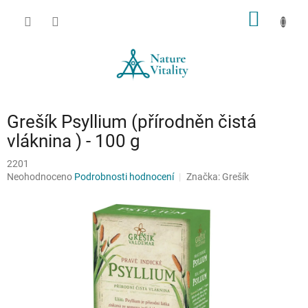
Přejít
NÁKUP
na
obsah
KOŠÍK
Grešík Psyllium (přírodněn čistá
vláknina ) - 100 g
2201
Průměrné
Neohodnoceno
Podrobnosti hodnocení
Značka:
Grešík
hodnocení
produktu
je
0,0
z
5
hvězdiček.