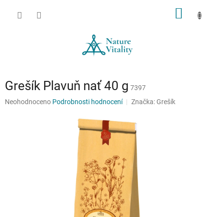
Přejít
NÁKUP
na
obsah
KOŠÍK
Grešík Plavuň nať 40 g
7397
Průměrné
Neohodnoceno
Podrobnosti hodnocení
Značka:
Grešík
hodnocení
produktu
je
0,0
z
5
hvězdiček.