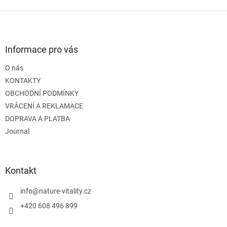
Z
á
p
a
Informace pro vás
t
O nás
í
KONTAKTY
OBCHODNÍ PODMÍNKY
VRÁCENÍ A REKLAMACE
DOPRAVA A PLATBA
Journal
Kontakt
info
@
nature-vitality.cz
+420 608 496 899