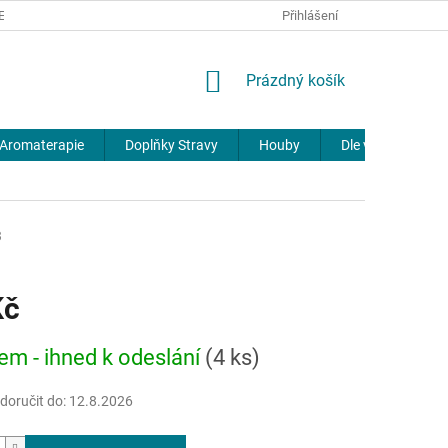
REKLAMACE
DOPRAVA A PLATBA
JOURNAL
Přihlášení
NÁKUPNÍ
Prázdný košík
KOŠÍK
Aromaterapie
Doplňky Stravy
Houby
Dle výrobců
3
Kč
em - ihned k odeslání
(4 ks)
oručit do:
12.8.2026