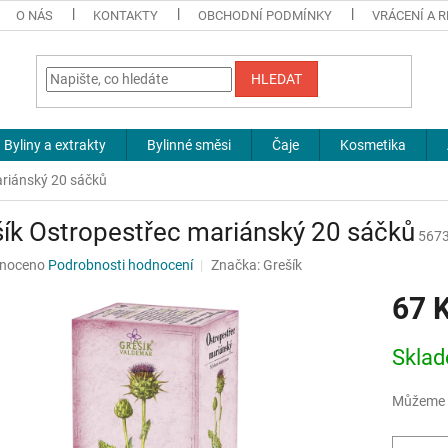
O NÁS
KONTAKTY
OBCHODNÍ PODMÍNKY
VRÁCENÍ A 
HLEDAT
Byliny a extrakty
Bylinné směsi
Čaje
Kosmetika
ariánský 20 sáčků
ík Ostropestřec mariánský 20 sáčků
567
né
noceno
Podrobnosti hodnocení
Značka:
Grešík
ní
67 
u
Měrná
Sklad
cena:
ek.
Můžeme d