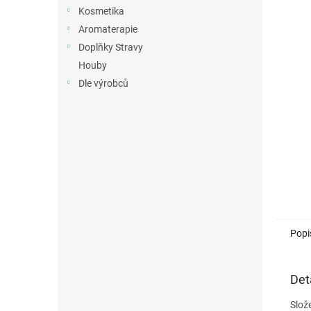
n
Kosmetika
e
Aromaterapie
l
Doplňky Stravy
Houby
Dle výrobců
Popi
Det
Slož