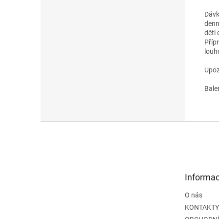
Dávk
denn
děti
Příp
louh
Upoz
Balen
Z
á
p
a
t
Informac
í
O nás
KONTAKTY