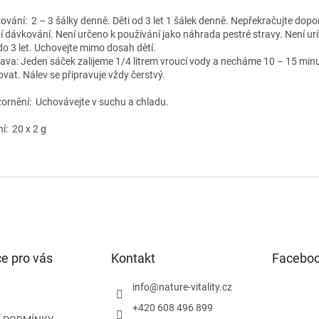
ování:
2 – 3 šálky denně. Děti od 3 let 1 šálek denně. Nepřekračujte dop
í dávkování. Není určeno k používání jako náhrada pestré stravy. Není ur
 do 3 let. Uchovejte mimo dosah dětí.
rava: Jeden sáček zalijeme 1/4 litrem vroucí vody a necháme 10 – 15 min
ovat. Nálev se připravuje vždy čerstvý.
ornění: Uchovávejte v suchu a chladu.
í: 20 x 2 g
e pro vás
Kontakt
Facebo
info
@
nature-vitality.cz
+420 608 496 899