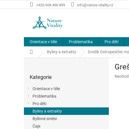
Přejít
+420 608 496 899
info@nature-vitality.cz
na
obsah
Orientace v těle
Problematika
Pro děti
Domů
Byliny a extrakty
Grešík Ostropestřec m
P
Greš
o
Přeskočit
s
Průměr
Kategorie
Neohod
kategorie
t
hodnoce
r
produkt
Orientace v těle
a
je
Problematika
n
0,0
z
Pro děti
n
5
í
Byliny a extrakty
hvězdič
p
Bylinné směsi
a
Čaje