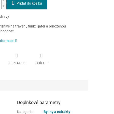
Přidat do košíku
stravy
íznivě na trávení, funkci jater a přirozenou
chopnost.
informace
ZEPTAT SE
SDÍLET
Doplňkové parametry
Kategorie
:
Byliny a extrakty