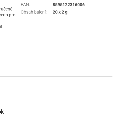
EAN
:
8595122316006
oručené
Obsah balení
:
20 x 2 g
čeno pro
ut
ok