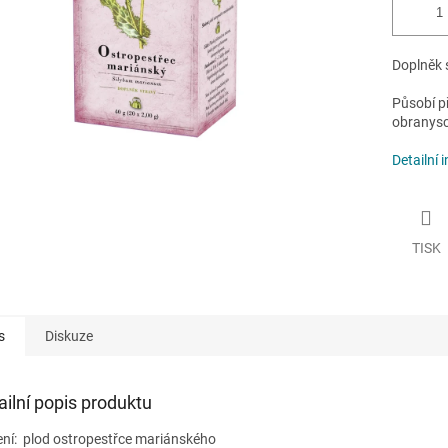
Doplněk 
Působí př
obranys
Detailní 
TISK
s
Diskuze
ailní popis produktu
ení:
plod ostropestřce mariánského