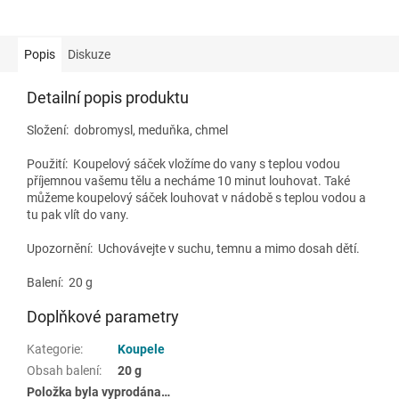
Popis
Diskuze
Detailní popis produktu
Složení:
dobromysl, meduňka, chmel
Použití:
Koupelový sáček vložíme do vany s teplou vodou
příjemnou vašemu tělu a necháme 10 minut louhovat. Také
můžeme koupelový sáček louhovat v nádobě s teplou vodou a
tu pak vlít do vany.
Upozornění: Uchovávejte v suchu, temnu a mimo dosah dětí.
Balení: 20 g
Doplňkové parametry
Kategorie
:
Koupele
Obsah balení
:
20 g
Položka byla vyprodána…