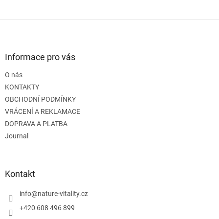
Z
á
p
a
Informace pro vás
t
O nás
í
KONTAKTY
OBCHODNÍ PODMÍNKY
VRÁCENÍ A REKLAMACE
DOPRAVA A PLATBA
Journal
Kontakt
info
@
nature-vitality.cz
+420 608 496 899