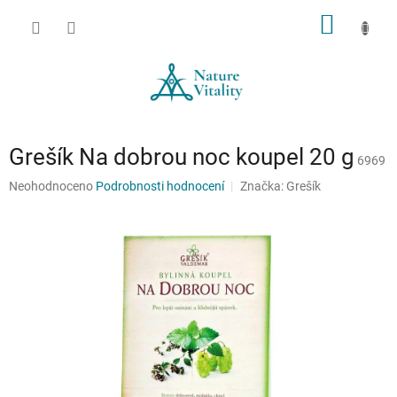
Přejít
NÁKUP
na
obsah
KOŠÍK
Grešík Na dobrou noc koupel 20 g
6969
Průměrné
Neohodnoceno
Podrobnosti hodnocení
Značka:
Grešík
hodnocení
produktu
je
0,0
z
5
hvězdiček.