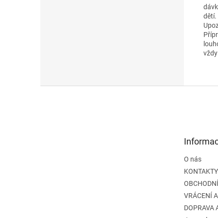
dávk
dětí.
Upoz
Příp
louh
vždy
Z
á
p
a
t
Informac
í
O nás
KONTAKTY
OBCHODNÍ
VRÁCENÍ 
DOPRAVA 