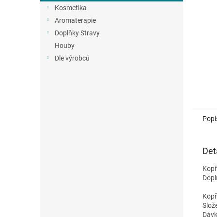
n
Kosmetika
e
Aromaterapie
l
Doplňky Stravy
Houby
Dle výrobců
Popi
Det
Kopř
Dopl
Kopř
Slož
Dávk