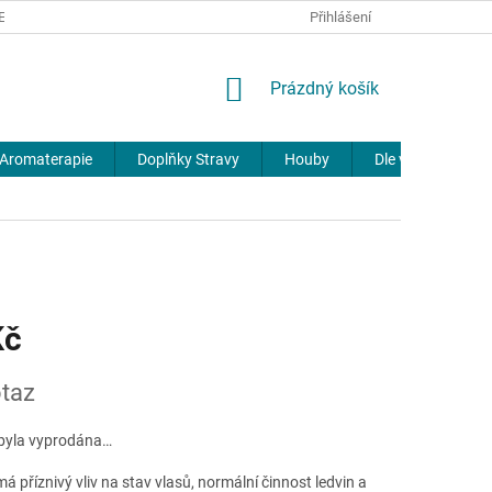
REKLAMACE
DOPRAVA A PLATBA
JOURNAL
Přihlášení
NÁKUPNÍ
Prázdný košík
KOŠÍK
Aromaterapie
Doplňky Stravy
Houby
Dle výrobců
Kč
taz
byla vyprodána…
á příznivý vliv na stav vlasů, normální činnost ledvin a