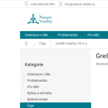
Přejít
+420 608 496 899
info@nature-vitality.cz
na
obsah
Orientace v těle
Problematika
Pro děti
Domů
Čaje
Grešík Kopřiva 20 n.s.
P
Greš
o
Přeskočit
s
Průměr
Kategorie
Neohod
kategorie
t
hodnoce
r
produkt
Orientace v těle
a
je
Problematika
n
0,0
z
Pro děti
n
5
í
Byliny a extrakty
hvězdič
p
Bylinné směsi
a
Čaje