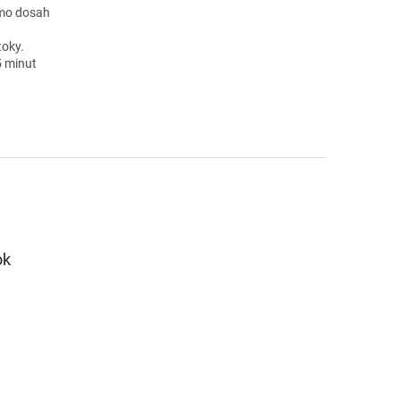
imo dosah
toky.
5 minut
ok