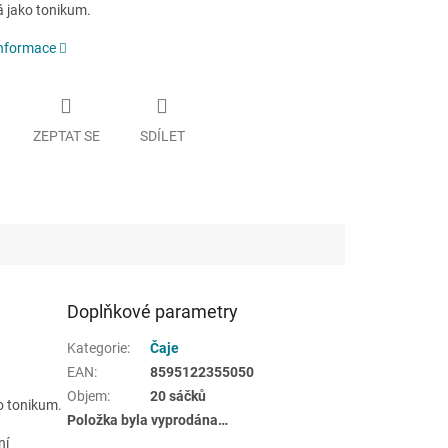
á jako tonikum.
informace
ZEPTAT SE
SDÍLET
Doplňkové parametry
Kategorie
:
Čaje
EAN
:
8595122355050
Objem
:
20 sáčků
ko tonikum.
Položka byla vyprodána…
ní