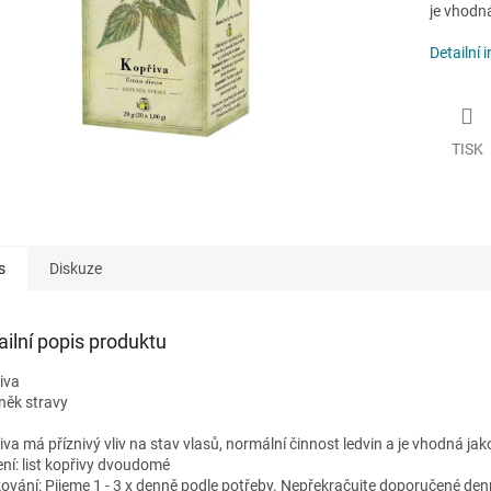
je vhodn
Detailní 
TISK
s
Diskuze
ailní popis produktu
iva
něk stravy
iva má příznivý vliv na stav vlasů, normální činnost ledvin a je vhodná ja
ení: list kopřivy dvoudomé
ování: Pijeme 1 - 3 x denně podle potřeby. Nepřekračujte doporučené den