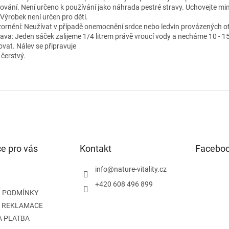
ování. Není určeno k používání jako náhrada pestré stravy. Uchovejte m
 Výrobek není určen pro děti.
ornění: Neužívat v případě onemocnění srdce nebo ledvin provázených o
rava: Jeden sáček zalijeme 1/4 litrem právě vroucí vody a necháme 10 - 1
ovat. Nálev se připravuje
 čerstvý.
e pro vás
Kontakt
Facebo
info
@
nature-vitality.cz
+420 608 496 899
 PODMÍNKY
A REKLAMACE
A PLATBA