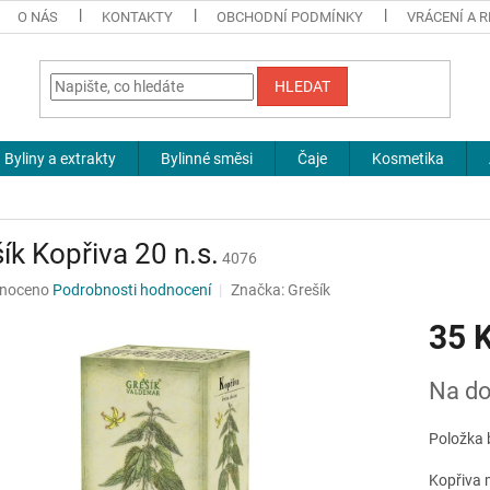
O NÁS
KONTAKTY
OBCHODNÍ PODMÍNKY
VRÁCENÍ A 
HLEDAT
Byliny a extrakty
Bylinné směsi
Čaje
Kosmetika
ík Kopřiva 20 n.s.
4076
né
noceno
Podrobnosti hodnocení
Značka:
Grešík
ní
35 
u
Měrná
Na do
cena:
ek.
Položka 
Kopřiva m