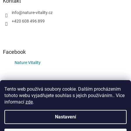
Kontakt
info
@
nature-vitality.cz
+420 608 496 899
Facebook
Nature Vitality
Tento web používá soubory cookie. Dalším procházením
Instagram
Facebook
tohoto webu vyjadřujete souhlas s jejich používáním.. Více
informací
zde
.
Nastavení
Vytvořil Shoptet