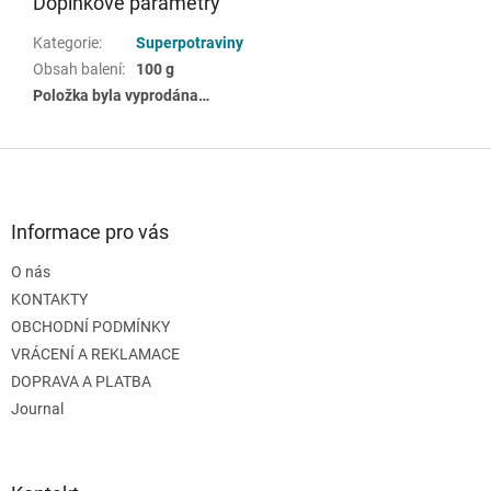
Doplňkové parametry
Kategorie
:
Superpotraviny
Obsah balení
:
100 g
Položka byla vyprodána…
Z
á
p
a
Informace pro vás
t
O nás
í
KONTAKTY
OBCHODNÍ PODMÍNKY
VRÁCENÍ A REKLAMACE
DOPRAVA A PLATBA
Journal