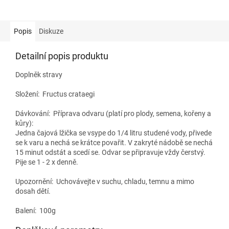
Popis
Diskuze
Detailní popis produktu
Doplněk stravy
Složení:
Fructus crataegi
Dávkování:
Příprava odvaru (platí pro plody, semena, kořeny a
kůry):
Jedna čajová lžička se vsype do 1/4 litru studené vody, přivede
se k varu a nechá se krátce povařit. V zakryté nádobě se nechá
15 minut odstát a scedí se. Odvar se připravuje vždy čerstvý.
Pije se 1 - 2 x denně.
Upozornění: Uchovávejte v suchu, chladu, temnu a mimo
dosah dětí.
Balení: 100g