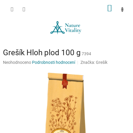
Přejít
NÁKUP
na
obsah
KOŠÍK
Grešík Hloh plod 100 g
7394
Průměrné
Neohodnoceno
Podrobnosti hodnocení
Značka:
Grešík
hodnocení
produktu
je
0,0
z
5
hvězdiček.