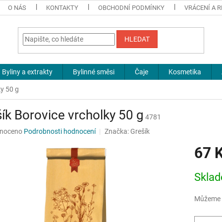
O NÁS
KONTAKTY
OBCHODNÍ PODMÍNKY
VRÁCENÍ A 
HLEDAT
Byliny a extrakty
Bylinné směsi
Čaje
Kosmetika
ky 50 g
ík Borovice vrcholky 50 g
4781
né
noceno
Podrobnosti hodnocení
Značka:
Grešík
ní
67 
u
Měrná
Sklad
cena:
ek.
Můžeme d