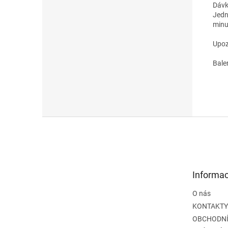
Dávk
Jedna
minut
Upoz
Balen
Z
á
p
a
t
Informac
í
O nás
KONTAKTY
OBCHODNÍ