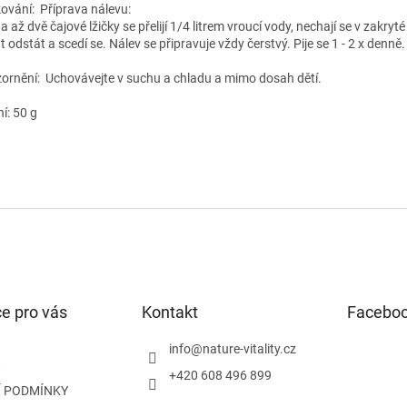
ování:
Příprava nálevu:
 až dvě čajové lžičky se přelijí 1/4 litrem vroucí vody, nechají se v zakry
 odstát a scedí se. Nálev se připravuje vždy čerstvý. Pije se 1 - 2 x denně.
ornění: Uchovávejte v suchu a chladu a mimo dosah dětí.
í: 50 g
e pro vás
Kontakt
Facebo
info
@
nature-vitality.cz
+420 608 496 899
 PODMÍNKY