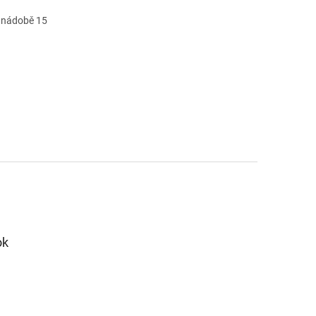
té nádobě 15
ok