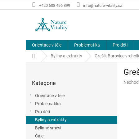
Přejít
+420 608 496 899
info@nature-vitality.cz
na
obsah
Orientace v těle
Problematika
Pro děti
Domů
Byliny a extrakty
Grešík Borovice vrchol
P
Greš
o
Přeskočit
s
Průměr
Kategorie
Neohod
kategorie
t
hodnoce
r
produkt
Orientace v těle
a
je
Problematika
n
0,0
z
Pro děti
n
5
í
Byliny a extrakty
hvězdič
p
Bylinné směsi
a
Čaje