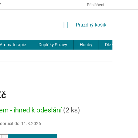
REKLAMACE
DOPRAVA A PLATBA
JOURNAL
Přihlášení
NÁKUPNÍ
Prázdný košík
KOŠÍK
Aromaterapie
Doplňky Stravy
Houby
Dle výrobců
Kč
em - ihned k odeslání
(2 ks)
oručit do:
11.8.2026