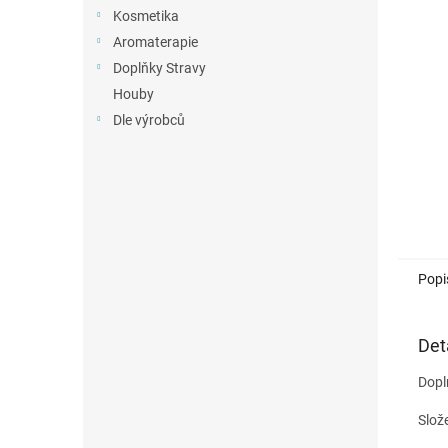
n
Kosmetika
e
Aromaterapie
l
Doplňky Stravy
Houby
Dle výrobců
Popi
Det
Dopl
Slož