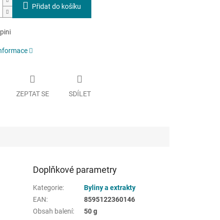
Přidat do košíku
pini
informace
ZEPTAT SE
SDÍLET
Doplňkové parametry
Kategorie
:
Byliny a extrakty
EAN
:
8595122360146
Obsah balení
:
50 g