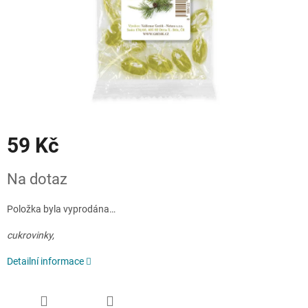
59 Kč
Měrná
Na dotaz
cena:
Položka byla vyprodána…
cukrovinky,
Detailní informace