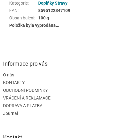
Kategorie
:
Doplňky Stravy
EAN
:
8595122347109
Obsah balení
:
100 g
Položka byla vyprodána…
Z
á
p
a
Informace pro vás
t
O nás
í
KONTAKTY
OBCHODNÍ PODMÍNKY
VRÁCENÍ A REKLAMACE
DOPRAVA A PLATBA
Journal
Kontakt