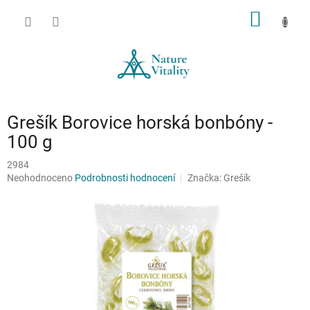
Přejít
NÁKUP
na
obsah
KOŠÍK
Grešík Borovice horská bonbóny -
100 g
2984
Průměrné
Neohodnoceno
Podrobnosti hodnocení
Značka:
Grešík
hodnocení
produktu
je
0,0
z
5
hvězdiček.