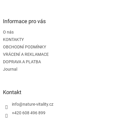
Z
á
p
a
Informace pro vás
t
O nás
í
KONTAKTY
OBCHODNÍ PODMÍNKY
VRÁCENÍ A REKLAMACE
DOPRAVA A PLATBA
Journal
Kontakt
info
@
nature-vitality.cz
+420 608 496 899