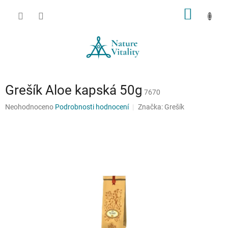
Přejít
NÁKUP
na
obsah
KOŠÍK
Grešík Aloe kapská 50g
7670
Průměrné
Neohodnoceno
Podrobnosti hodnocení
Značka:
Grešík
hodnocení
produktu
je
0,0
z
5
hvězdiček.