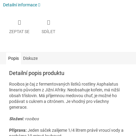
Detailní informace
ZEPTAT SE
SDÍLET
Popis
Diskuze
Detailní popis produktu
Rooibos je čaj z fermentovaných lístků rostliny Asphalatus
linearis původem z Jižní Afriky. Neobsahuje kofein, má nižší
obsah tříslovin. Má příjemnou medovou chuť, je možné ho
podávat s cukrem a citrónem. Je vhodný pro všechny
generace.
Složení:
rooibos
Příprava:
Jeden sáček zalijeme 1/4 litrem právě vroucí vody a
necháme 10 minut louhovat.