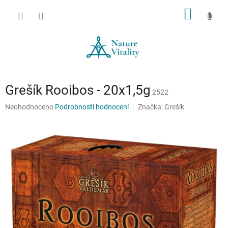
Přejít
NÁKUP
na
obsah
KOŠÍK
Grešík Rooibos - 20x1,5g
2522
Průměrné
Neohodnoceno
Podrobnosti hodnocení
Značka:
Grešík
hodnocení
produktu
je
0,0
z
5
hvězdiček.