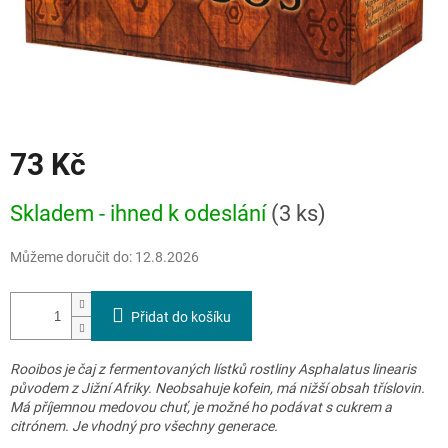
73 Kč
Měrná
Skladem - ihned k odeslání
(3 ks)
cena:
Můžeme doručit do:
12.8.2026
Přidat do košíku
Rooibos je čaj z fermentovaných lístků rostliny Asphalatus linearis
původem z Jižní Afriky. Neobsahuje kofein, má nižší obsah tříslovin.
Má příjemnou medovou chuť, je možné ho podávat s cukrem a
citrónem. Je vhodný pro všechny generace.