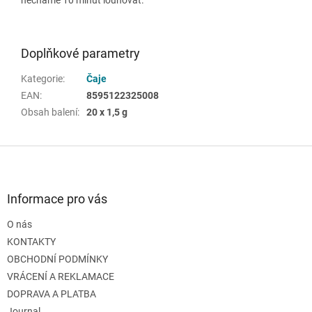
Doplňkové parametry
Kategorie
:
Čaje
EAN
:
8595122325008
Obsah balení
:
20 x 1,5 g
Z
á
p
a
Informace pro vás
t
O nás
í
KONTAKTY
OBCHODNÍ PODMÍNKY
VRÁCENÍ A REKLAMACE
DOPRAVA A PLATBA
Journal