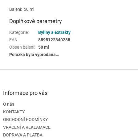
Balení: 50 ml
Doplňkové parametry
Kategorie
:
Byliny a extrakty
EAN
:
8595122340285
Obsah balení
:
50 ml
Položka byla vyprodána…
Z
á
p
a
Informace pro vás
t
O nás
í
KONTAKTY
OBCHODNÍ PODMÍNKY
VRÁCENÍ A REKLAMACE
DOPRAVA A PLATBA