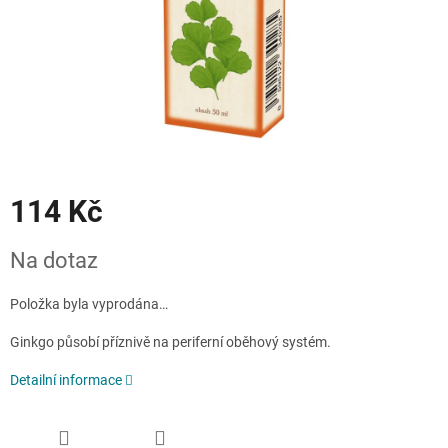
114 Kč
Měrná
Na dotaz
cena:
Položka byla vyprodána…
Ginkgo působí příznivě na periferní oběhový systém.
Detailní informace