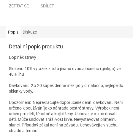
ZEPTAT SE
SDÍLET
Popis
Diskuze
Detailní popis produktu
Doplněk stravy
Složení:
10% výtažek z listu jinanu dvoulaločného (ginkga) ve
40% lihu
Dávkování:
2 x 20 kapek denně mezi jídly či nalačno, nejlépe do
sklenky vody,
Upozornění:
Nepřekračujte doporučené denní dávkování. Není
určeno k používání jako náhrada pestré stravy. Výrobek není
určen pro děti, těhotné a kojící ženy. Uchovejte mimo dosah
dětí. Může snižovat srážlivost krve. Nevystavovat přímému
slunci. Případný zákal není na závadu. Uchovávejte v suchu,
chladu a temno.