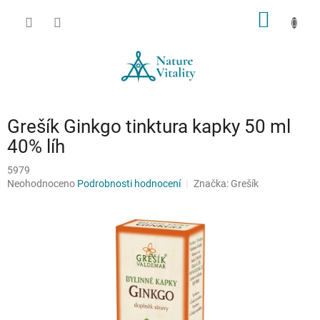
Přejít
NÁKUP
na
obsah
KOŠÍK
Grešík Ginkgo tinktura kapky 50 ml
40% líh
5979
Průměrné
Neohodnoceno
Podrobnosti hodnocení
Značka:
Grešík
hodnocení
produktu
je
0,0
z
5
hvězdiček.