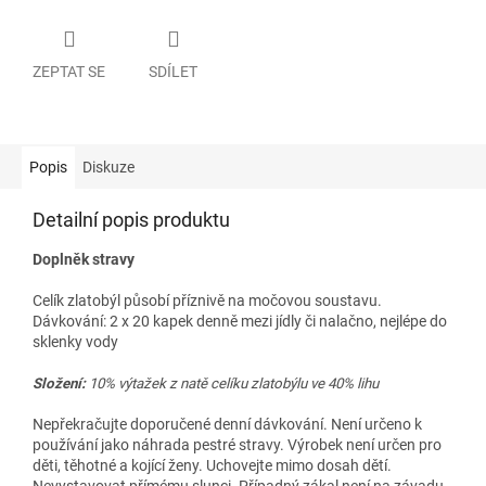
ZEPTAT SE
SDÍLET
Popis
Diskuze
Detailní popis produktu
Doplněk stravy
Celík zlatobýl působí příznivě na močovou soustavu.
Dávkování: 2 x 20 kapek denně mezi jídly či nalačno, nejlépe do
sklenky vody
Složení:
10% výtažek z natě celíku zlatobýlu ve 40% lihu
Nepřekračujte doporučené denní dávkování. Není určeno k
používání jako náhrada pestré stravy. Výrobek není určen pro
děti, těhotné a kojící ženy. Uchovejte mimo dosah dětí.
Nevystavovat přímému slunci. Případný zákal není na závadu.