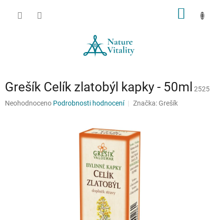
Přejít
NÁKUP
na
obsah
KOŠÍK
Grešík Celík zlatobýl kapky - 50ml
2525
Průměrné
Neohodnoceno
Podrobnosti hodnocení
Značka:
Grešík
hodnocení
produktu
je
0,0
z
5
hvězdiček.