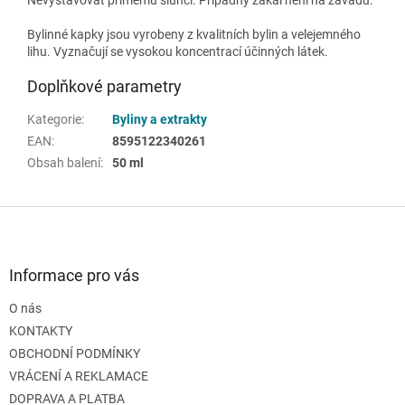
Bylinné kapky jsou vyrobeny z kvalitních bylin a velejemného
lihu. Vyznačují se vysokou koncentrací účinných látek.
Doplňkové parametry
Kategorie
:
Byliny a extrakty
EAN
:
8595122340261
Obsah balení
:
50 ml
Z
á
p
a
Informace pro vás
t
O nás
í
KONTAKTY
OBCHODNÍ PODMÍNKY
VRÁCENÍ A REKLAMACE
DOPRAVA A PLATBA