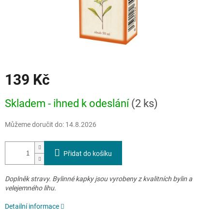
139 Kč
Měrná
Skladem - ihned k odeslání
(2 ks)
cena:
Můžeme doručit do:
14.8.2026
Přidat do košíku
Doplněk stravy. Bylinné kapky jsou vyrobeny z kvalitních bylin a
velejemného lihu.
Detailní informace