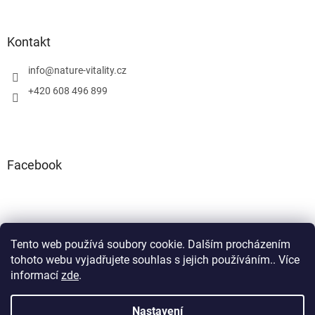
Kontakt
info
@
nature-vitality.cz
+420 608 496 899
Facebook
Tento web používá soubory cookie. Dalším procházením
Instagram
Facebook
tohoto webu vyjadřujete souhlas s jejich používáním.. Více
informací
zde
.
Nastavení
Vytvořil Shoptet