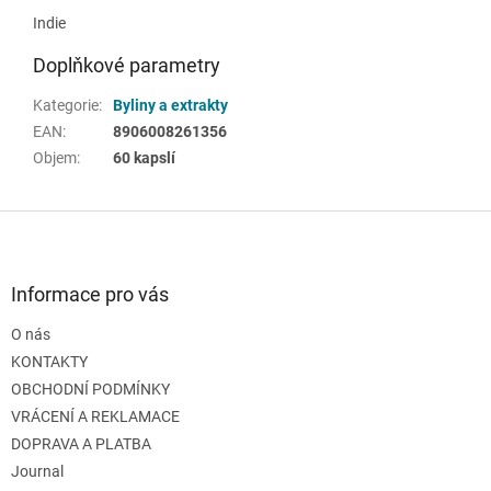
Indie
Doplňkové parametry
Kategorie
:
Byliny a extrakty
EAN
:
8906008261356
Objem
:
60 kapslí
Z
á
p
a
Informace pro vás
t
O nás
í
KONTAKTY
OBCHODNÍ PODMÍNKY
VRÁCENÍ A REKLAMACE
DOPRAVA A PLATBA
Journal