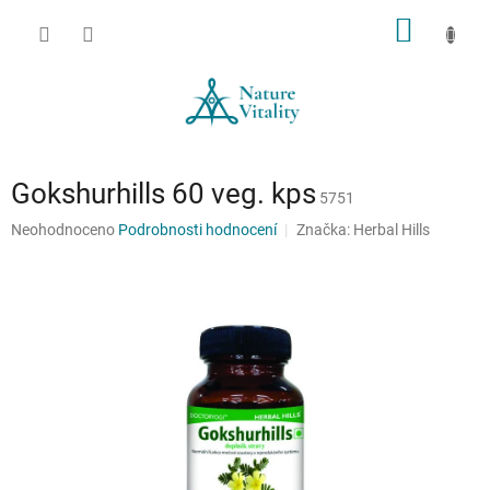
Přejít
NÁKUP
na
obsah
KOŠÍK
Gokshurhills 60 veg. kps
5751
Průměrné
Neohodnoceno
Podrobnosti hodnocení
Značka:
Herbal Hills
hodnocení
produktu
je
0,0
z
5
hvězdiček.