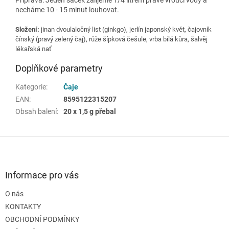
necháme 10 - 15 minut louhovat.
Složení:
jinan dvoulaločný list (ginkgo), jerlín japonský květ, čajovník
čínský (pravý zelený čaj), růže šípková češule, vrba bílá kůra, šalvěj
lékařská nať
Doplňkové parametry
Kategorie
:
Čaje
EAN
:
8595122315207
Obsah balení
:
20 x 1,5 g přebal
Z
á
p
a
Informace pro vás
t
O nás
í
KONTAKTY
OBCHODNÍ PODMÍNKY