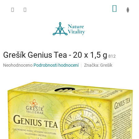
Přejít
NÁKUP
na
obsah
KOŠÍK
Grešík Genius Tea - 20 x 1,5 g
812
Průměrné
Neohodnoceno
Podrobnosti hodnocení
Značka:
Grešík
hodnocení
produktu
je
0,0
z
5
hvězdiček.