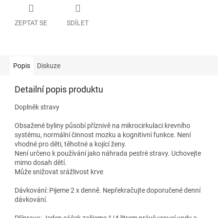
ZEPTAT SE
SDÍLET
Popis
Diskuze
Detailní popis produktu
Doplněk stravy
Obsažené byliny působí příznivě na mikrocirkulaci krevního
systému, normální činnost mozku a kognitivní funkce. Není
vhodné pro děti, těhotné a kojící ženy.
Není určeno k používání jako náhrada pestré stravy. Uchovejte
mimo dosah dětí.
Může snižovat srážlivost krve
Dávkování: Pijeme 2 x denně. Nepřekračujte doporučené denní
dávkování.
Příprava: Jeden sáček zalijeme 1/4 litrem právě vroucí vody a