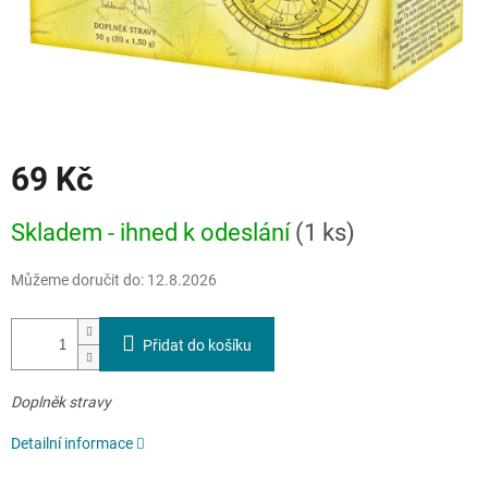
69 Kč
Měrná
Skladem - ihned k odeslání
(1 ks)
cena:
Můžeme doručit do:
12.8.2026
Přidat do košíku
Doplněk stravy
Detailní informace