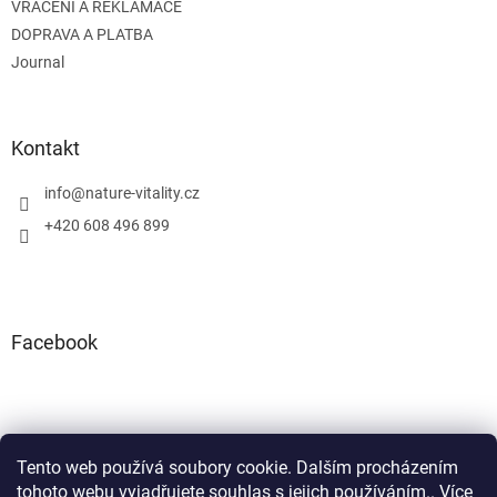
VRÁCENÍ A REKLAMACE
DOPRAVA A PLATBA
Journal
Kontakt
info
@
nature-vitality.cz
+420 608 496 899
Facebook
Tento web používá soubory cookie. Dalším procházením
Instagram
Facebook
tohoto webu vyjadřujete souhlas s jejich používáním.. Více