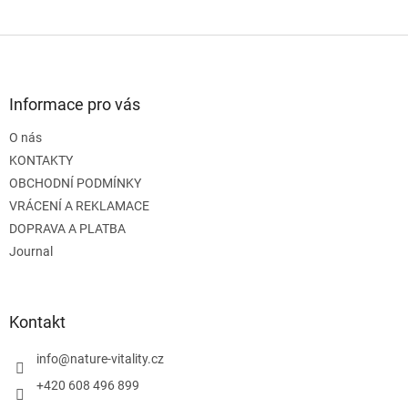
Z
á
p
a
Informace pro vás
t
O nás
í
KONTAKTY
OBCHODNÍ PODMÍNKY
VRÁCENÍ A REKLAMACE
DOPRAVA A PLATBA
Journal
Kontakt
info
@
nature-vitality.cz
+420 608 496 899