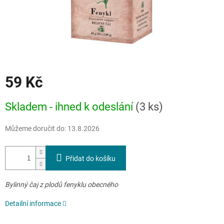
59 Kč
Měrná
Skladem - ihned k odeslání
(3 ks)
cena:
Můžeme doručit do:
13.8.2026
Přidat do košíku
Bylinný čaj z plodů fenyklu obecného
Detailní informace