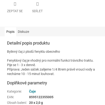
ZEPTAT SE
SDÍLET
Popis
Diskuze
Detailní popis produktu
Bylinný čaj z plodů fenyklu obecného
Fenyklový čaj je vhodný pro normální funkci trávicího traktu.
Pije se 1 - 3 x denně.
Příprava: Jeden sáček zalijeme 1/4 litrem právě vroucí vody a
necháme 10 - 15 minut louhovat.
Doplňkové parametry
Kategorie
:
Čaje
EAN
:
8595122355005
Obsah balení
:
20 x 2,0 g