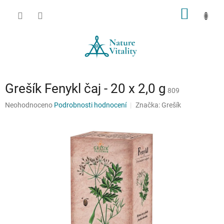
Přejít
NÁKUP
na
obsah
KOŠÍK
Grešík Fenykl čaj - 20 x 2,0 g
809
Průměrné
Neohodnoceno
Podrobnosti hodnocení
Značka:
Grešík
hodnocení
produktu
je
0,0
z
5
hvězdiček.