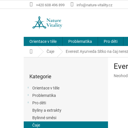
Přejít
+420 608 496 899
info@nature-vitality.cz
na
obsah
Orientace v těle
Problematika
Pro děti
Domů
Čaje
Everest Ayurveda Sítko na čaj nere
P
Ever
o
Přeskočit
s
Průměr
Kategorie
Neohod
kategorie
t
hodnoce
r
produkt
Orientace v těle
a
je
Problematika
n
0,0
z
Pro děti
n
5
í
Byliny a extrakty
hvězdič
p
Bylinné směsi
a
Čaje