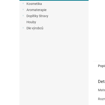
n
Kosmetika
e
Aromaterapie
l
Doplňky Stravy
Houby
Dle výrobců
Popi
Det
Mate
Rozm