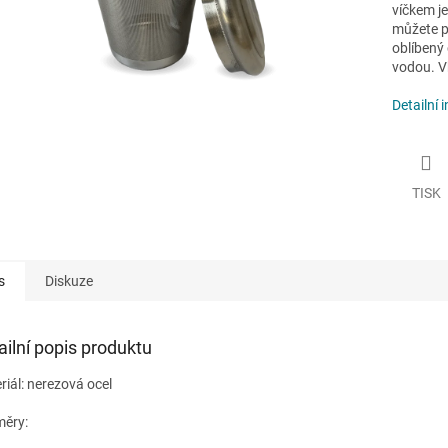
víčkem je
můžete po
oblíbený 
vodou. V
Detailní 
TISK
s
Diskuze
ailní popis produktu
riál: nerezová ocel
ěry: