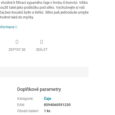
 vhodné k filtraci sypaného čaje v hrnku či konvici. Víčko
užít také jako podložku pod sítko. Vychutnejte si váš
čaj bez kousků bylin a lístků. Sítko pak jednoduše umyjte
hodné také do myčky.
informace
ZEPTAT SE
SDÍLET
Doplňkové parametry
Kategorie
:
Čaje
EAN
:
8594060591230
Obsah balení
:
1 ks