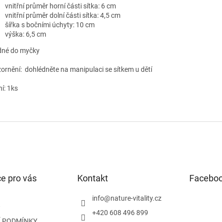
vnitřní průměr horní části sítka: 6 cm
vnitřní průměr dolní části sítka: 4,5 cm
šířka s bočními úchyty: 10 cm
výška: 6,5 cm
dné do myčky
ornění: dohlédněte na manipulaci se sítkem u dětí
í: 1ks
e pro vás
Kontakt
Facebo
info
@
nature-vitality.cz
+420 608 496 899
 PODMÍNKY