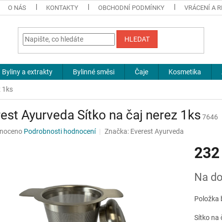
O NÁS
KONTAKTY
OBCHODNÍ PODMÍNKY
VRÁCENÍ A 
HLEDAT
Byliny a extrakty
Bylinné směsi
Čaje
Kosmetika
z 1ks
est Ayurveda Sítko na čaj nerez 1ks
7646
né
noceno
Podrobnosti hodnocení
Značka:
Everest Ayurveda
ní
232
u
Měrná
Na do
cena:
ek.
Položka 
Sítko na 