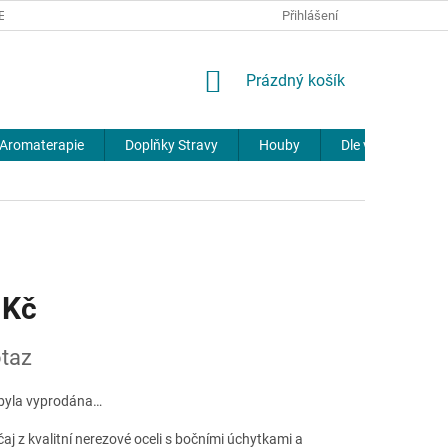
REKLAMACE
DOPRAVA A PLATBA
JOURNAL
Přihlášení
NÁKUPNÍ
Prázdný košík
KOŠÍK
Aromaterapie
Doplňky Stravy
Houby
Dle výrobců
 Kč
taz
byla vyprodána…
čaj z kvalitní nerezové oceli s bočními úchytkami a