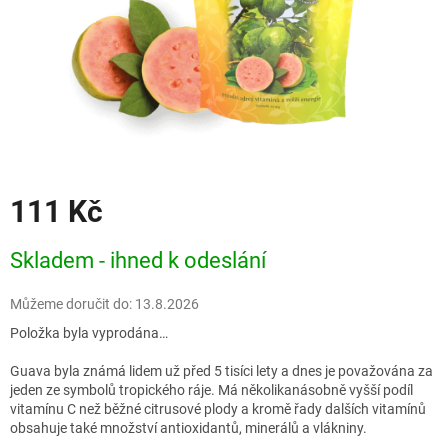
111 Kč
Měrná
Skladem - ihned k odeslání
cena:
Můžeme doručit do:
13.8.2026
Položka byla vyprodána…
Guava byla známá lidem už před 5 tisíci lety a dnes je považována za
jeden ze symbolů tropického ráje. Má několikanásobně vyšší podíl
vitamínu C než běžné citrusové plody a kromě řady dalších vitamínů
obsahuje také množství antioxidantů, minerálů a vlákniny.