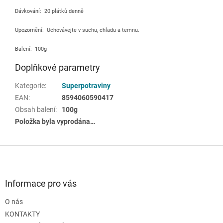
Dávkování:
20 plátků denně
Upozornění: Uchovávejte v suchu, chladu a temnu.
Balení: 100g
Doplňkové parametry
Kategorie
:
Superpotraviny
EAN
:
8594060590417
Obsah balení
:
100g
Položka byla vyprodána…
Z
á
p
a
Informace pro vás
t
O nás
í
KONTAKTY