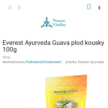
Přejít
NÁKUP
na
obsah
KOŠÍK
Everest Ayurveda Guava plod kousky
100g
7916
Průměrné
Neohodnoceno
Podrobnosti hodnocení
Značka:
Everest Ayurveda
hodnocení
produktu
je
0,0
z
5
hvězdiček.