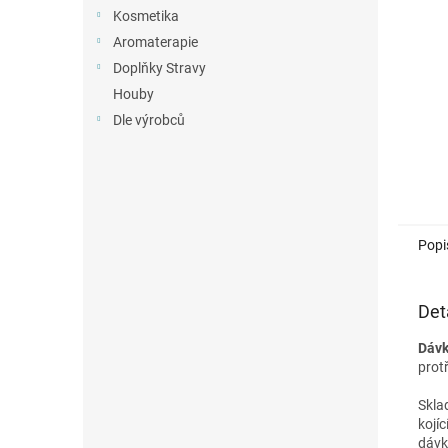
n
Kosmetika
e
Aromaterapie
l
Doplňky Stravy
Houby
Dle výrobců
Popi
Det
Dávk
prot
Skla
kojí
dávk