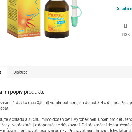
Detailní 
TISK
s
Diskuze
ailní popis produktu
ování:
1 dávku (cca 0,5 ml) vstříknout sprejem do úst 3-4 x denně. Před 
řepat.
dujte v chladu a suchu, mimo dosah dětí. Výrobek není určen pro děti, těh
cí ženy. Nepřekračujte doporučené dávkování. Při překročení doporučené 
y může mít přípravek laxativní účinky. Přípravek nenahrazuje léky, lékařsk