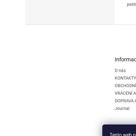
pest
Z
á
p
a
t
Informac
í
O nás
KONTAKTY
OBCHODNÍ
VRÁCENÍ 
DOPRAVA 
Journal
Tento web p