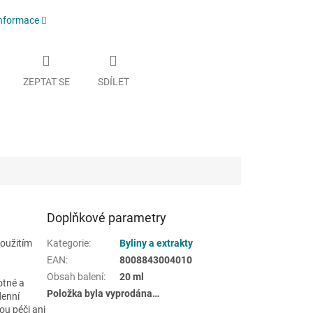
informace
ZEPTAT SE
SDÍLET
Doplňkové parametry
použitím
Kategorie
:
Byliny a extrakty
EAN
:
8008843004010
Obsah balení
:
20 ml
otné a
Položka byla vyprodána…
denní
ou péči ani