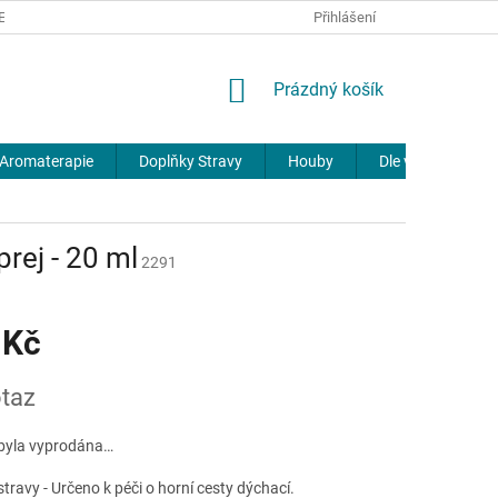
REKLAMACE
DOPRAVA A PLATBA
JOURNAL
Přihlášení
NÁKUPNÍ
Prázdný košík
KOŠÍK
Aromaterapie
Doplňky Stravy
Houby
Dle výrobců
prej - 20 ml
2291
 Kč
taz
byla vyprodána…
travy - Určeno k péči o horní cesty dýchací.