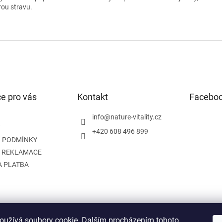
rou stravu.
e pro vás
Kontakt
Facebo
info
@
nature-vitality.cz
+420 608 496 899
 PODMÍNKY
A REKLAMACE
A PLATBA
oužívá soubory cookie. Dalším procházením tohoto
Instagram
Facebook