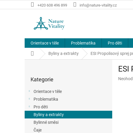
Přejít
+420 608 496 899
info@nature-vitality.cz
na
obsah
Orientace v těle
Problematika
Pro děti
Domů
Byliny a extrakty
ESI Propolisový sprej pr
P
ESI 
o
Přeskočit
s
Průměr
Kategorie
Neohod
kategorie
t
hodnoce
r
produkt
Orientace v těle
a
je
Problematika
n
0,0
z
Pro děti
n
5
í
Byliny a extrakty
hvězdič
p
Bylinné směsi
a
Čaje