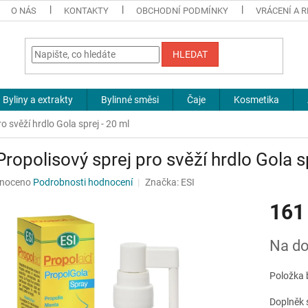
O NÁS
KONTAKTY
OBCHODNÍ PODMÍNKY
VRÁCENÍ A 
HLEDAT
Byliny a extrakty
Bylinné směsi
Čaje
Kosmetika
o svěží hrdlo Gola sprej - 20 ml
Propolisový sprej pro svěží hrdlo Gola s
né
noceno
Podrobnosti hodnocení
Značka:
ESI
ní
161
u
Měrná
Na do
cena:
ek.
Položka 
Doplněk s