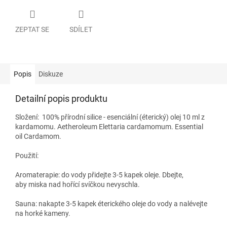
ZEPTAT SE
SDÍLET
Popis
Diskuze
Detailní popis produktu
Složení:
100% přírodní silice - esenciální (éterický) olej 10 ml z
kardamomu. Aetheroleum
Elettaria cardamomum
. Essential
oil
Cardamom
.
Použití:
Aromaterapie:
do vody přidejte 3-5 kapek oleje. Dbejte,
aby miska nad hořící svíčkou nevyschla.
Sauna:
nakapte 3-5 kapek éterického oleje do vody a nalévejte
na horké kameny.