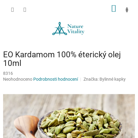
Přejít
NÁKUP
na
obsah
KOŠÍK
EO Kardamom 100% éterický olej
10ml
8316
Průměrné
Neohodnoceno
Podrobnosti hodnocení
Značka:
Bylinné kapky
hodnocení
produktu
je
0,0
z
5
hvězdiček.