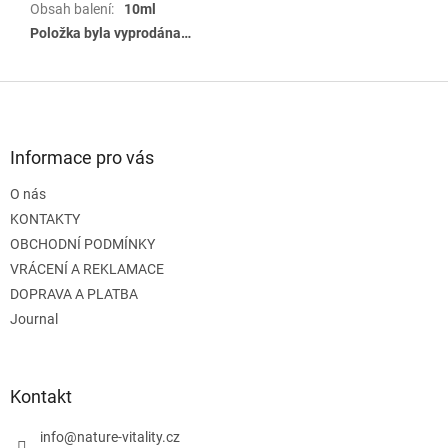
Obsah balení
:
10ml
Položka byla vyprodána…
Z
á
p
a
Informace pro vás
t
O nás
í
KONTAKTY
OBCHODNÍ PODMÍNKY
VRÁCENÍ A REKLAMACE
DOPRAVA A PLATBA
Journal
Kontakt
info
@
nature-vitality.cz