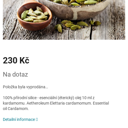
230 Kč
Měrná
Na dotaz
cena:
Položka byla vyprodána…
100% přírodní silice - esenciální (éterický) olej 10 ml z
kardamomu. Aetheroleum
Elettaria cardamomum
. Essential
oil
Cardamom
.
Detailní informace