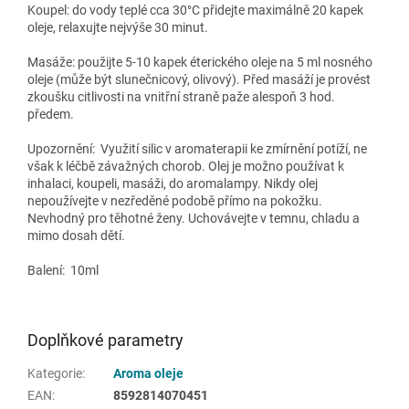
Koupel:
do vody teplé cca 30°C přidejte maximálně 20 kapek
oleje, relaxujte nejvýše 30 minut.
Masáže:
použijte 5-10 kapek éterického oleje na 5 ml nosného
oleje (může být slunečnicový, olivový). Před masáží je provést
zkoušku citlivosti na vnitřní straně paže alespoň 3 hod.
předem.
Upozornění: Využití silic v aromaterapii ke zmírnění potíží, ne
však k léčbě závažných chorob. Olej je možno používat k
inhalaci, koupeli, masáži, do aromalampy. Nikdy olej
nepoužívejte v nezředěné podobě přímo na pokožku.
Nevhodný pro těhotné ženy. Uchovávejte v temnu, chladu a
mimo dosah dětí.
Balení: 10ml
Doplňkové parametry
Kategorie
:
Aroma oleje
EAN
:
8592814070451