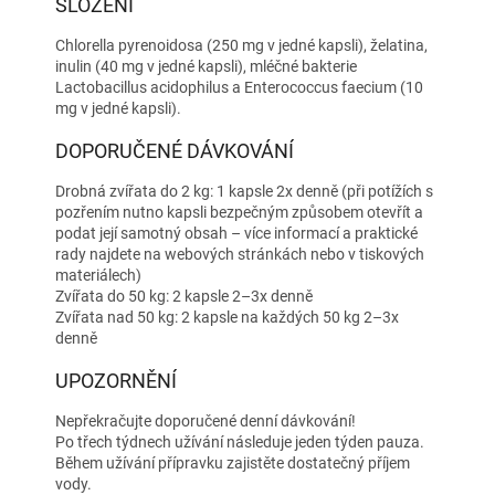
SLOŽENÍ
Chlorella pyrenoidosa (250 mg v jedné kapsli), želatina,
inulin (40 mg v jedné kapsli), mléčné bakterie
Lactobacillus acidophilus a Enterococcus faecium (10
mg v jedné kapsli).
DOPORUČENÉ DÁVKOVÁNÍ
Drobná zvířata do 2 kg: 1 kapsle 2x denně (při potížích s
pozřením nutno kapsli bezpečným způsobem otevřít a
podat její samotný obsah – více informací a praktické
rady najdete na webových stránkách nebo v tiskových
materiálech)
Zvířata do 50 kg: 2 kapsle 2–3x denně
Zvířata nad 50 kg: 2 kapsle na každých 50 kg 2–3x
denně
UPOZORNĚNÍ
Nepřekračujte doporučené denní dávkování!
Po třech týdnech užívání následuje jeden týden pauza.
Během užívání přípravku zajistěte dostatečný příjem
vody.