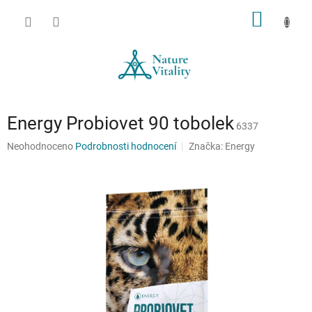
Přejít
NÁKUP
na
obsah
KOŠÍK
Energy Probiovet 90 tobolek
6337
Průměrné
Neohodnoceno
Podrobnosti hodnocení
Značka:
Energy
hodnocení
produktu
je
0,0
z
5
hvězdiček.