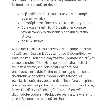
podávání Probiovetu řeší i příznaky stárnutí, jako je
šednutí srsti a postižení kloubů.
nejčastější indikací jsou perverzní chuti (např.
požírání výkalů)
působí při problémech se zažíváním a plynatostí
úpravou střevní mikroflóry přispívá k omezení
vzniku toxických sloučenin v obsahu tlustého
střeva
posiluje imunitu
Nejčastější indikací jsou perverzní chuti (např. požírání
výkalů) zejména u mláďat a zvířat po léčbě antibiotiky.
Další indikací jsou problémy zažívání, plynatost a průjem
zejména prstovité konzistence. Napomáhá posílení
imunity, a tím zvýšení odolnosti k nádorovým
onemocněním, bakteriálním infekcím a jejich přechodu
do chronické podoby. Přispívá k omezení vzniku
toxických sloučenin v obsahu tlustého střeva a nepřímo
poskytuje příznivé podmínky pro správnou činnost jater,
ledvin i dalších vnitřních orgánů. U starších zvířat
dlouhodobé podávání Probiovetu řeší i příznaky stárnutí,
jako je šednutí srsti a postižení kloubů.