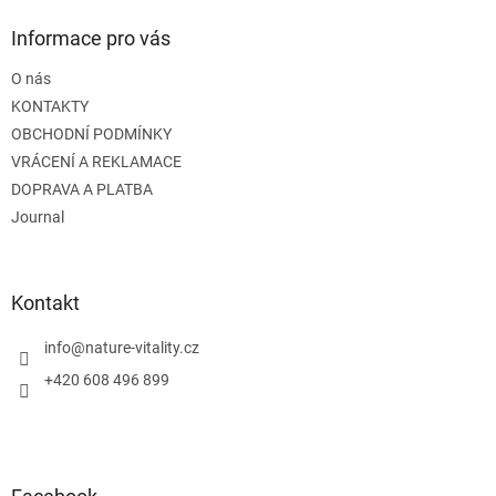
p
a
Informace pro vás
t
O nás
í
KONTAKTY
OBCHODNÍ PODMÍNKY
VRÁCENÍ A REKLAMACE
DOPRAVA A PLATBA
Journal
Kontakt
info
@
nature-vitality.cz
+420 608 496 899