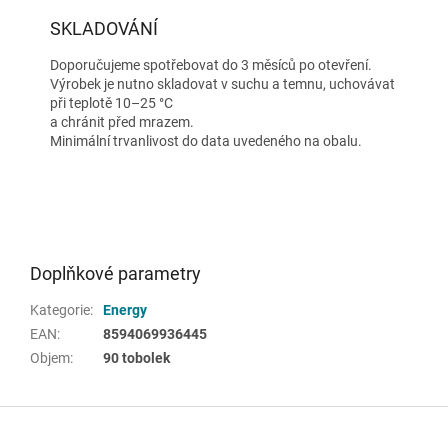
SKLADOVÁNÍ
Doporučujeme spotřebovat do 3 měsíců po otevření.
Výrobek je nutno skladovat v suchu a temnu, uchovávat
při teplotě 10–25 °C
a chránit před mrazem.
Minimální trvanlivost do data uvedeného na obalu.
Doplňkové parametry
Kategorie
:
Energy
EAN
:
8594069936445
Objem
:
90 tobolek
Z
á