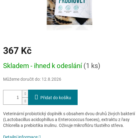
367 Kč
Měrná
Skladem - ihned k odeslání
(1 ks)
cena:
Můžeme doručit do:
12.8.2026
Přidat do košíku
Veterinární probiotický doplněk s obsahem dvou druhů živých bakterií
(Lactobacillus acidophillus a Enterococcus foeces), extraktu z řasy
Chlorella a prebiotika inulinu. Oživuje mikroflóru tlustého střeva.
Detailní informace