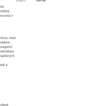
Objem
:
100 ml
čné
povědný
 procesů v
hinon, mezi
hederin.
utagenní
 předmětem
rospěšných
inek a
tudené