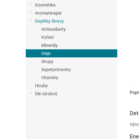
n
Kosmetika
e
Aromaterapie
l
Doplňky Stravy
Antioxidanty
Koření
Minerály
Oleje
Sirupy
Superpotraviny
Vitamíny
Houby
Popi
Dle výrobců
Det
Výro
Ene