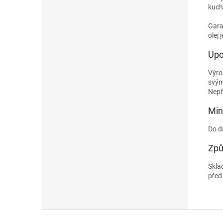
kuch
Gara
olej
Upo
Výro
svým
Nepř
Min
Do d
Způ
Skla
před
Z