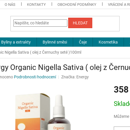
O NÁS
KONTAKTY
OBCHODNÍ PODMÍNKY
VRÁCENÍ A 
HLEDAT
Byliny a extrakty
Bylinné směsi
Čaje
Kosmetika
c Nigella Sativa ( olej z Černuchy seté )100ml
gy Organic Nigella Sativa ( olej z Čern
né
noceno
Podrobnosti hodnocení
Značka:
Energy
ní
358
u
Měrná
Sklad
cena:
ek.
Můžeme d