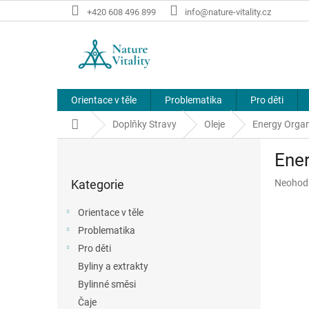
Přejít
+420 608 496 899
info@nature-vitality.cz
na
obsah
Orientace v těle
Problematika
Pro děti
Domů
Doplňky Stravy
Oleje
Energy Organi
P
Ener
o
Přeskočit
s
Průměr
Kategorie
Neohod
kategorie
t
hodnoce
r
produkt
Orientace v těle
a
je
Problematika
n
0,0
z
Pro děti
n
5
í
Byliny a extrakty
hvězdič
p
Bylinné směsi
a
Čaje