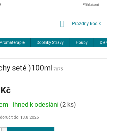
REKLAMACE
DOPRAVA A PLATBA
JOURNAL
Přihlášení
NÁKUPNÍ
Prázdný košík
KOŠÍK
Aromaterapie
Doplňky Stravy
Houby
Dle výrobců
uchy seté )100ml
7075
 Kč
em - ihned k odeslání
(2 ks)
oručit do:
13.8.2026