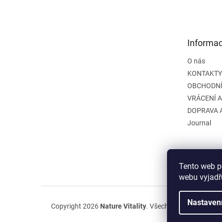
á
p
a
t
Informac
í
O nás
KONTAKTY
OBCHODNÍ
VRÁCENÍ 
DOPRAVA 
Journal
Tento web p
webu vyjadřu
Nastaven
Copyright 2026
Nature Vitality
. Všechna práva vyhraze