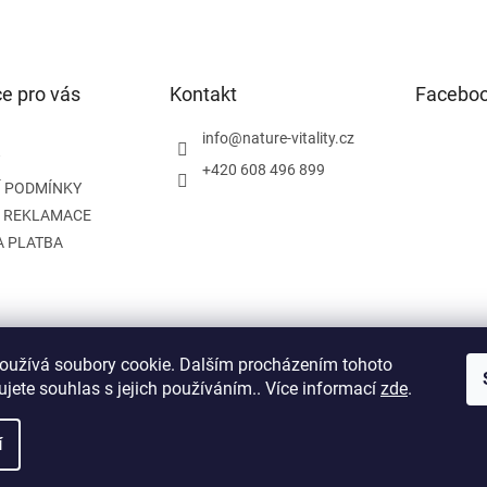
e pro vás
Kontakt
Facebo
info
@
nature-vitality.cz
+420 608 496 899
 PODMÍNKY
A REKLAMACE
A PLATBA
oužívá soubory cookie. Dalším procházením tohoto
Instagram
Facebook
jete souhlas s jejich používáním.. Více informací
zde
.
í
na.