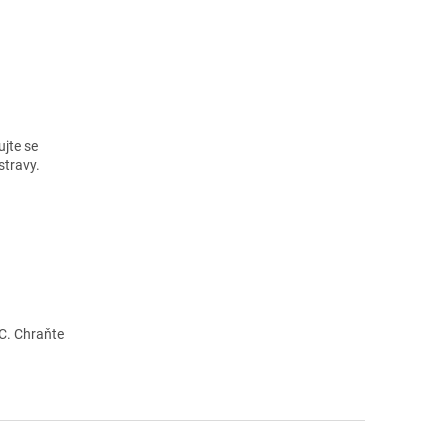
ujte se
stravy.
°C. Chraňte