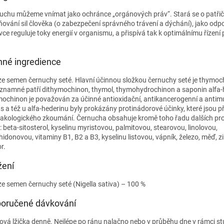
uchu můžeme vnímat jako ochránce „orgánových práv“. Stará se o patři
ňování sil člověka (o zabezpečení správného trávení a dýchání), jako od
vce reguluje toky energií v organismu, a přispívá tak k optimálnímu řízení
nné ingredience
 ze semen černuchy seté. Hlavní účinnou složkou černuchy seté je thymoc
ýznamné patří dithymochinon, thymol, thymohydrochinon a saponin alfa-
ochinon je považován za účinné antioxidační, antikancerogenní a antim
s a též u alfa-hederinu byly prokázány protinádorové účinky, které jsou
akologického zkoumání. Černucha obsahuje kromě toho řadu dalších p
: beta-sitosterol, kyselinu myristovou, palmitovou, stearovou, linolovou,
hidonovou, vitaminy B1, B2 a B3, kyselinu listovou, vápník, železo, měď, z
r.
žení
 ze semen černuchy seté (Nigella sativa) – 100 %
oručené dávkování
jová lžička denně. Nejlépe po ránu nalačno nebo v průběhu dne v rámci s