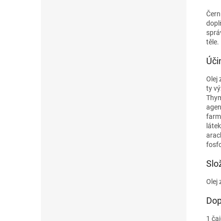
Čern
dopl
sprá
těle.
Úči
Olej
ty v
Thym
agen
farm
látek
arac
fosfo
Slo
Olej
Dop
1 ča