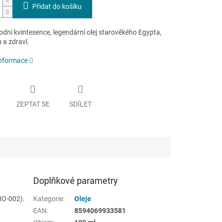
Přidat do košíku
rodní kvintesence, legendární olej starověkého Egypta,
 a zdraví.
informace
ZEPTAT SE
SDÍLET
Doplňkové parametry
IO-002).
Kategorie
:
Oleje
EAN
:
8594069933581