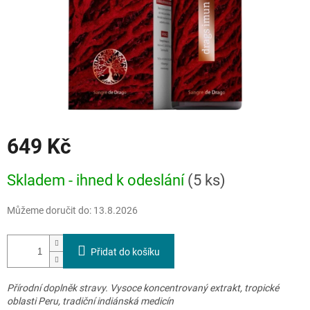
649 Kč
Měrná
Skladem - ihned k odeslání
(5 ks)
cena:
Můžeme doručit do:
13.8.2026
Přidat do košíku
Přírodní doplněk stravy. Vysoce koncentrovaný extrakt, tropické
oblasti Peru, tradiční indiánská medicín