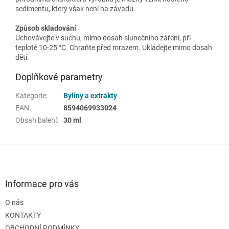
sedimentu, který však není na závadu.
Způsob skladování
Uchovávejte v suchu, mimo dosah slunečního záření, při
teplotě 10-25 °C. Chraňte před mrazem. Ukládejte mimo dosah
dětí.
Doplňkové parametry
Kategorie
:
Byliny a extrakty
EAN
:
8594069933024
Obsah balení
:
30 ml
Z
á
p
a
Informace pro vás
t
O nás
í
KONTAKTY
OBCHODNÍ PODMÍNKY