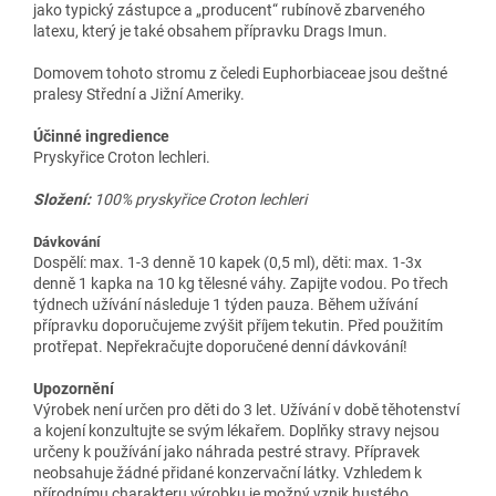
jako typický zástupce a „producent“ rubínově zbarveného
latexu, který je také obsahem přípravku Drags Imun.
Domovem tohoto stromu z čeledi Euphorbiaceae jsou deštné
pralesy Střední a Jižní Ameriky.
Účinné ingredience
Pryskyřice Croton lechleri.
Složení:
100% pryskyřice Croton lechleri
Dávkování
Dospělí: max. 1-3 denně 10 kapek (0,5 ml), děti: max. 1-3x
denně 1 kapka na 10 kg tělesné váhy. Zapijte vodou. Po třech
týdnech užívání následuje 1 týden pauza. Během užívání
přípravku doporučujeme zvýšit příjem tekutin. Před použitím
protřepat. Nepřekračujte doporučené denní dávkování!
Upozornění
Výrobek není určen pro děti do 3 let. Užívání v době těhotenství
a kojení konzultujte se svým lékařem. Doplňky stravy nejsou
určeny k používání jako náhrada pestré stravy. Přípravek
neobsahuje žádné přidané konzervační látky. Vzhledem k
přírodnímu charakteru výrobku je možný vznik hustého