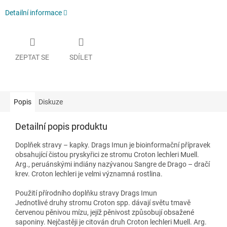
Detailní informace
ZEPTAT SE
SDÍLET
Popis
Diskuze
Detailní popis produktu
Doplňek stravy – kapky. Drags Imun je bioinformační přípravek
obsahující čistou pryskyřici ze stromu Croton lechleri Muell.
Arg., peruánskými indiány nazývanou Sangre de Drago – dračí
krev. Croton lechleri je velmi významná rostlina.
Použití přírodního doplňku stravy Drags Imun
Jednotlivé druhy stromu Croton spp. dávají světu tmavě
červenou pěnivou mízu, jejíž pěnivost způsobují obsažené
saponiny. Nejčastěji je citován druh Croton lechleri Muell. Arg.