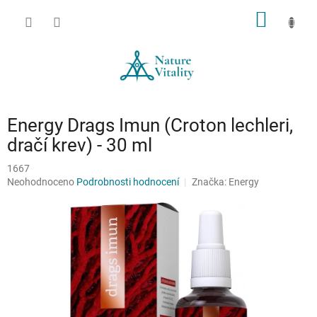
Přejít
NÁKUP
na
obsah
KOŠÍK
Energy Drags Imun (Croton lechleri,
dračí krev) - 30 ml
1667
Průměrné
Neohodnoceno
Podrobnosti hodnocení
Značka:
Energy
hodnocení
produktu
je
0,0
z
5
hvězdiček.