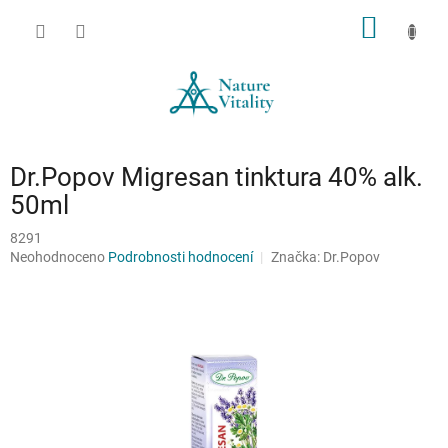
Přejít
NÁKUP
na
obsah
KOŠÍK
Dr.Popov Migresan tinktura 40% alk.
50ml
8291
Průměrné
Neohodnoceno
Podrobnosti hodnocení
Značka:
Dr.Popov
hodnocení
produktu
je
0,0
z
5
hvězdiček.