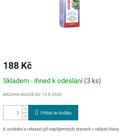
188 Kč
Měrná
Skladem - ihned k odeslání
(3 ks)
cena:
Můžeme doručit do:
13.8.2026
Přidat do košíku
K uvolnění a relaxaci při nepříjemných stavech v oblasti hlavy