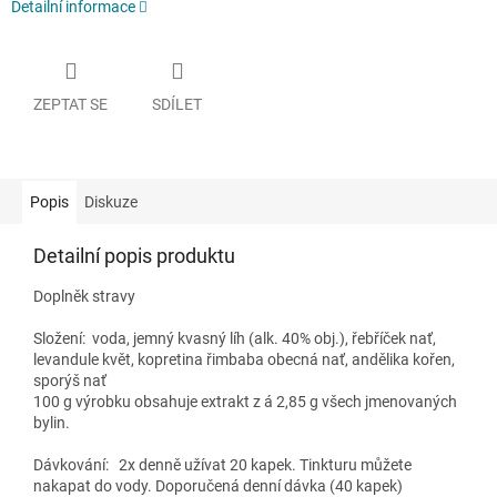
Detailní informace
ZEPTAT SE
SDÍLET
Popis
Diskuze
Detailní popis produktu
Doplněk stravy
Složení:
voda, jemný kvasný líh (alk. 40% obj.), řebříček nať,
levandule květ, kopretina řimbaba obecná nať, andělika kořen,
sporýš nať
100 g výrobku obsahuje extrakt z á 2,85 g všech jmenovaných
bylin.
Dávkování:
2x denně užívat 20 kapek. Tinkturu můžete
nakapat do vody. Doporučená denní dávka (40 kapek)