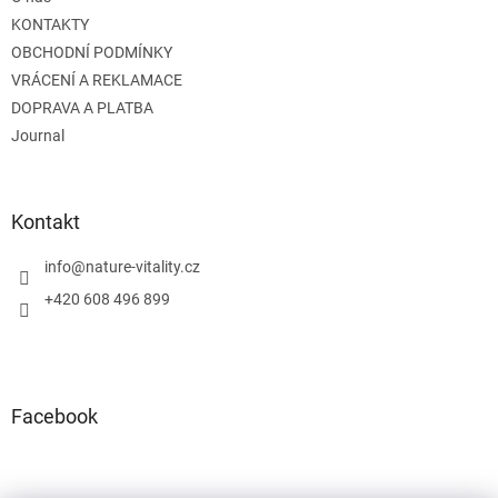
í
KONTAKTY
OBCHODNÍ PODMÍNKY
VRÁCENÍ A REKLAMACE
DOPRAVA A PLATBA
Journal
Kontakt
info
@
nature-vitality.cz
+420 608 496 899
Facebook