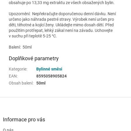
obsahuje po 13,33 mg extraktu ze všech obsažených bylin.
Upozornění: Nepřekračujte doporučenou denní dávku. Není
určeno jako náhrada pestré stravy. Výrobek není určen pro
děti, těhotné a kojící ženy. Ukládejte mimo dosah dětí. Před
použitím protřepat, lehký zákal není na závadu. Uchovejte
v suchu při teplotě 5-25 °C.
Balení: 50ml
Doplňkové parametry
Kategorie
:
Bylinné směsi
EAN
:
8595058905824
Obsah balení
:
50ml
Z
á
p
a
Informace pro vás
t
O nás