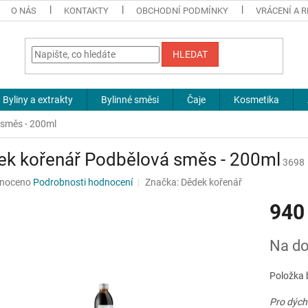
O NÁS
KONTAKTY
OBCHODNÍ PODMÍNKY
VRÁCENÍ A 
HLEDAT
Byliny a extrakty
Bylinné směsi
Čaje
Kosmetika
 směs - 200ml
ek kořenář Podbělová směs - 200ml
3698
né
noceno
Podrobnosti hodnocení
Značka:
Dědek kořenář
ní
940
u
Měrná
Na do
cena:
ek.
Položka 
Pro dých