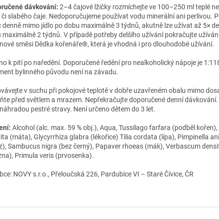
ručené dávkování:
2–4 čajové lžičky rozmíchejte ve 100–250 ml teplé n
 či slabého čaje. Nedoporučujeme používat vodu minerální ani perlivou. 
 denně mimo jídlo po dobu maximálně 3 týdnů, akutně lze užívat až 5× d
 maximálně 2 týdnů. V případě potřeby delšího užívání pokračujte užívá
znové směsi Dědka kořenáře®, která je vhodná i pro dlouhodobé užívání.
no k pití po naředění. Doporučené ředění pro nealkoholický nápoje je 1:11
ment bylinného původu není na závadu.
vávejte v suchu při pokojové teplotě v dobře uzavřeném obalu mimo dosa
ňte před světlem a mrazem. Nepřekračujte doporučené denní dávkování.
 náhradou pestré stravy. Není určeno dětem do 3 let.
ení:
Alcohol (alc. max. 59 % obj.), Aqua,
Tussilago farfara (podběl kořen),
ita (máta),
Glycyrrhiza glabra (lékořice) Tilia cordata (lípa),
Pimpinella a
z), Sambucus nigra (bez černý),
Papaver rhoeas (mák), Verbascum densi
zna), Primula veris (prvosenka).
bce: NOVY s.r.o., Přeloučská 226, Pardubice VI – Staré Čívice, ČR