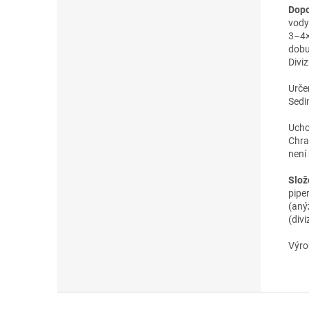
Dopo
vody
3–4×
dobu
Divi
Urče
Sedi
Ucho
Chra
není
Slož
piper
(aný
(divi
Výro
Z