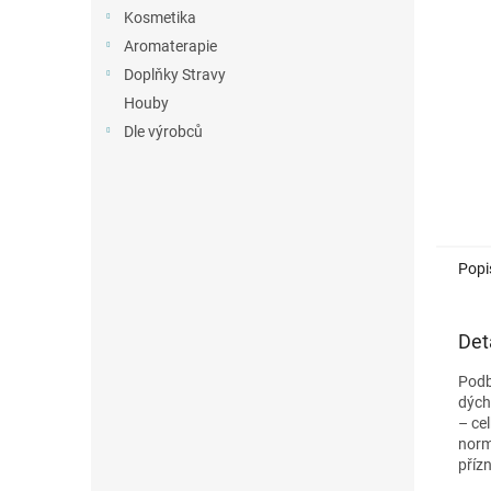
n
Kosmetika
e
Aromaterapie
l
Doplňky Stravy
Houby
Dle výrobců
Popi
Det
Podb
dýcha
– ce
norm
přízn