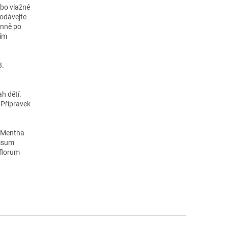
ebo vlažné
Podávejte
enně po
ním
8.
h dětí.
 Přípravek
Mentha
nisum
florum