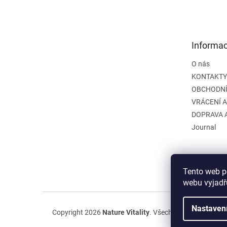
á
p
a
t
Informac
í
O nás
KONTAKTY
OBCHODNÍ
VRÁCENÍ 
DOPRAVA 
Journal
Tento web p
webu vyjadřu
Nastaven
Copyright 2026
Nature Vitality
. Všechna práva vyhraze