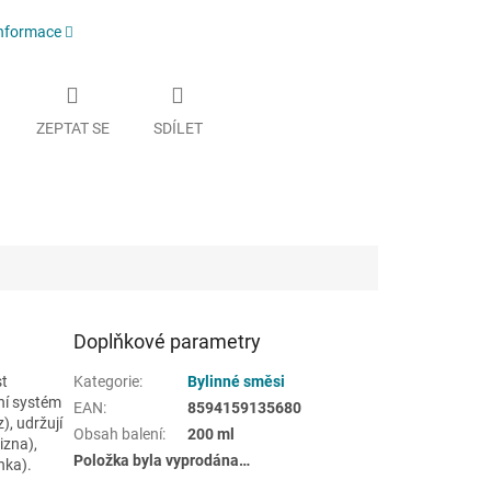
informace
ZEPTAT SE
SDÍLET
Doplňkové parametry
st
Kategorie
:
Bylinné směsi
tní systém
EAN
:
8594159135680
), udržují
Obsah balení
:
200 ml
izna),
Položka byla vyprodána…
nka).