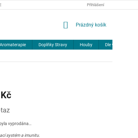
REKLAMACE
DOPRAVA A PLATBA
JOURNAL
Přihlášení
NÁKUPNÍ
Prázdný košík
KOŠÍK
Aromaterapie
Doplňky Stravy
Houby
Dle výrobců
 Kč
taz
byla vyprodána…
ací systém a imunitu.