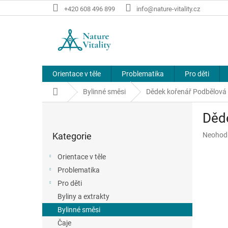
Přejít
+420 608 496 899
info@nature-vitality.cz
na
obsah
Orientace v těle
Problematika
Pro děti
Domů
Bylinné směsi
Dědek kořenář Podbělová
P
Děd
o
Přeskočit
s
Průměr
Kategorie
Neohod
kategorie
t
hodnoce
r
produkt
Orientace v těle
a
je
Problematika
n
0,0
z
Pro děti
n
5
í
Byliny a extrakty
hvězdič
p
Bylinné směsi
a
Čaje