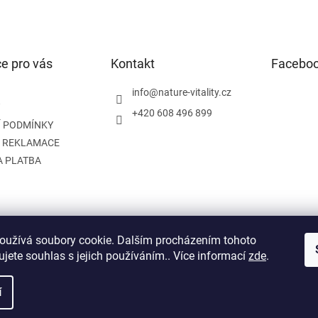
e pro vás
Kontakt
Facebo
info
@
nature-vitality.cz
+420 608 496 899
 PODMÍNKY
A REKLAMACE
A PLATBA
oužívá soubory cookie. Dalším procházením tohoto
Instagram
Facebook
jete souhlas s jejich používáním.. Více informací
zde
.
í
na.