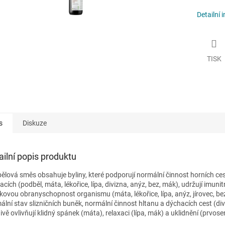
Detailní 
TISK
s
Diskuze
ailní popis produktu
ělová směs obsahuje byliny, které podporují normální činnost horních ce
cích (podběl, máta, lékořice, lípa, divizna, anýz, bez, mák), udržují imuni
lkovou obranyschopnost organismu (máta, lékořice, lípa, anýz, jírovec, bez
ální stav slizničních buněk, normální činnost hltanu a dýchacích cest (div
ivě ovlivňují klidný spánek (máta), relaxaci (lípa, mák) a uklidnění (prvose