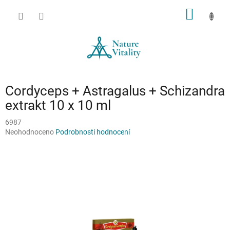
Přejít
NÁKUP
na
obsah
KOŠÍK
Cordyceps + Astragalus + Schizandra
extrakt 10 x 10 ml
6987
Průměrné
Neohodnoceno
Podrobnosti hodnocení
hodnocení
produktu
je
0,0
z
5
hvězdiček.