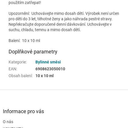
použitím zatřepat!
Upozornění:
Uchovávejte mimo dosah dětí. Výrobek není určen
pro děti do 3 let, těhotné ženy a jako náhrada pestré stravy.
Nepřekračujte doporučené denní dávkování. Uchovávejte v
suchu, chladu, temnu a mimo dosah dětí.
Balení: 10 x 10 ml
Doplňkové parametry
Kategorie
:
Bylinné směsi
EAN
:
6908623050010
Obsah balení
:
10 x 10 ml
Z
á
p
a
Informace pro vás
t
O nás
í