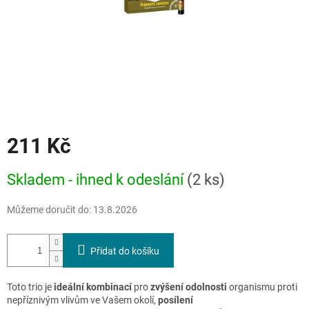
211 Kč
Měrná
Skladem - ihned k odeslání
(2 ks)
cena:
Můžeme doručit do:
13.8.2026
Přidat do košíku
Toto trio je
ideální
kombinací
pro
zvýšení
odolnosti
organismu proti
nepříznivým vlivům ve Vašem okolí,
posílení