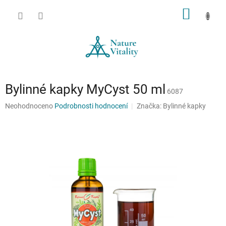
Přejít
NÁKUP
na
obsah
KOŠÍK
Bylinné kapky MyCyst 50 ml
6087
Průměrné
Neohodnoceno
Podrobnosti hodnocení
Značka:
Bylinné kapky
hodnocení
produktu
je
0,0
z
5
hvězdiček.