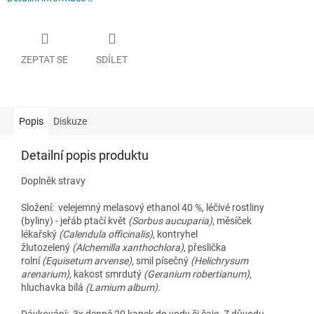
ZEPTAT SE
SDÍLET
Popis
Diskuze
Detailní popis produktu
Doplněk stravy
Složení:
velejemný melasový ethanol 40 %,
léčivé rostliny
(byliny) -
jeřáb ptačí květ
(Sorbus aucuparia)
, měsíček
lékařský
(Calendula officinalis)
, kontryhel
žlutozelený
(Alchemilla xanthochlora)
, přeslička
rolní
(Equisetum arvense)
, smil písečný
(Helichrysum
arenarium),
kakost smrdutý
(Geranium robertianum)
,
hluchavka bílá
(Lamium album).
Dávkování:
3x denně 20 kapek do vody či čaje. Z důvodu