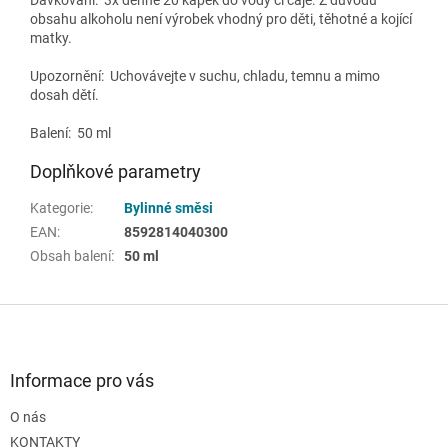
obsahu alkoholu není výrobek vhodný pro děti, těhotné a kojící
matky.
Upozornění: Uchovávejte v suchu, chladu, temnu a mimo
dosah dětí.
Balení: 50 ml
Doplňkové parametry
Kategorie
:
Bylinné směsi
EAN
:
8592814040300
Obsah balení
:
50 ml
Z
á
p
a
Informace pro vás
t
O nás
í
KONTAKTY