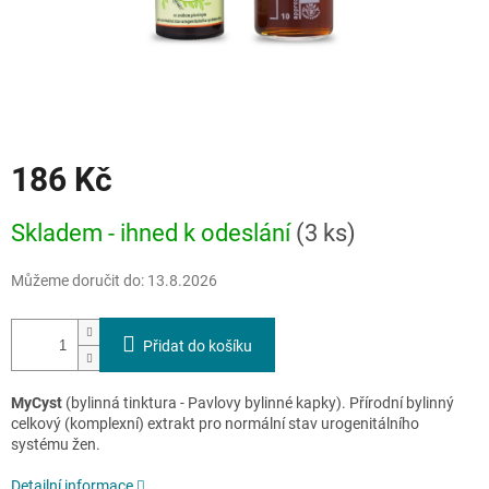
186 Kč
Měrná
Skladem - ihned k odeslání
(3 ks)
cena:
Můžeme doručit do:
13.8.2026
Přidat do košíku
MyCyst
(bylinná tinktura - Pavlovy bylinné kapky). Přírodní bylinný
celkový (komplexní) extrakt pro normální stav urogenitálního
systému žen.
Detailní informace