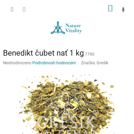
Přejít
NÁKUP
na
obsah
KOŠÍK
Benedikt čubet nať 1 kg
7790
Průměrné
Neohodnoceno
Podrobnosti hodnocení
Značka:
Grešík
hodnocení
produktu
je
0,0
z
5
hvězdiček.