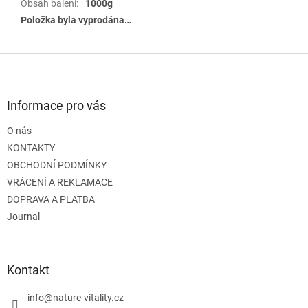
Obsah balení
:
1000g
Položka byla vyprodána…
Z
á
p
a
Informace pro vás
t
O nás
í
KONTAKTY
OBCHODNÍ PODMÍNKY
VRÁCENÍ A REKLAMACE
DOPRAVA A PLATBA
Journal
Kontakt
info
@
nature-vitality.cz