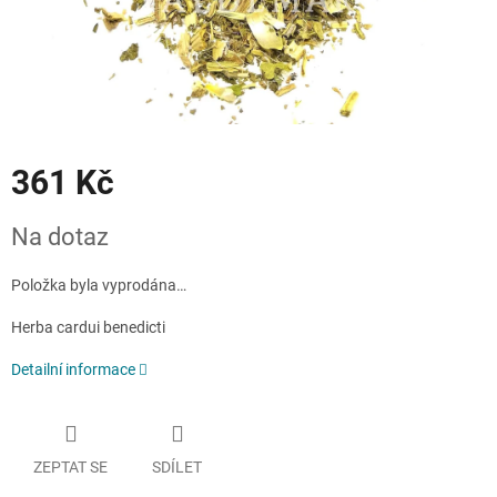
361 Kč
Měrná
Na dotaz
cena:
Položka byla vyprodána…
Herba cardui benedicti
Detailní informace
ZEPTAT SE
SDÍLET