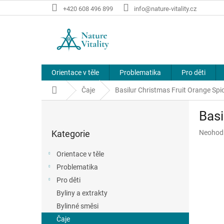
Přejít
+420 608 496 899
info@nature-vitality.cz
na
obsah
Orientace v těle
Problematika
Pro děti
Domů
Čaje
Basilur Christmas Fruit Orange Spi
P
Basi
o
Přeskočit
s
Průměr
Kategorie
Neohod
kategorie
t
hodnoce
r
produkt
Orientace v těle
a
je
Problematika
n
0,0
z
Pro děti
n
5
í
Byliny a extrakty
hvězdič
p
Bylinné směsi
a
Čaje