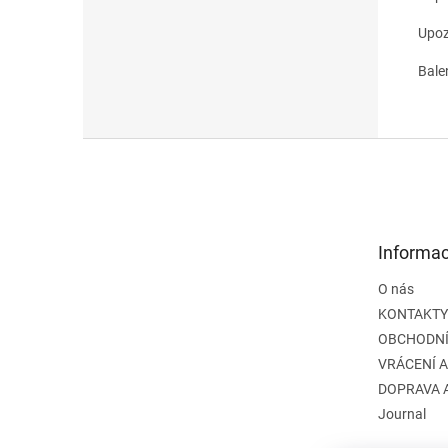
Upoz
Bale
Z
á
p
a
t
Informac
í
O nás
KONTAKTY
OBCHODNÍ
VRÁCENÍ 
DOPRAVA 
Journal