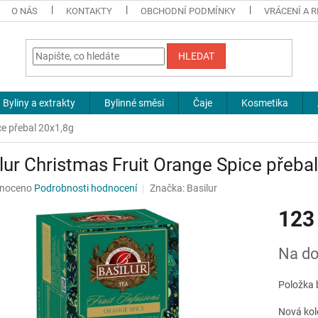
O NÁS
KONTAKTY
OBCHODNÍ PODMÍNKY
VRÁCENÍ A 
HLEDAT
Byliny a extrakty
Bylinné směsi
Čaje
Kosmetika
ce přebal 20x1,8g
lur Christmas Fruit Orange Spice přeba
né
noceno
Podrobnosti hodnocení
Značka:
Basilur
ní
123
u
Měrná
Na do
cena:
ek.
Položka 
Nová kol