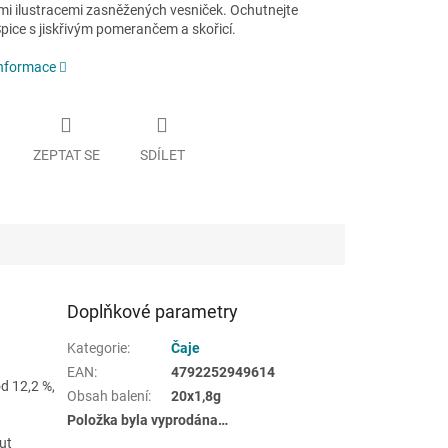
i ilustracemi zasněžených vesniček. Ochutnejte
pice s jiskřivým pomerančem a skořicí.
informace
ZEPTAT SE
SDÍLET
Doplňkové parametry
Kategorie
:
Čaje
EAN
:
4792252949614
od 12,2 %,
Obsah balení
:
20x1,8g
Položka byla vyprodána…
ut