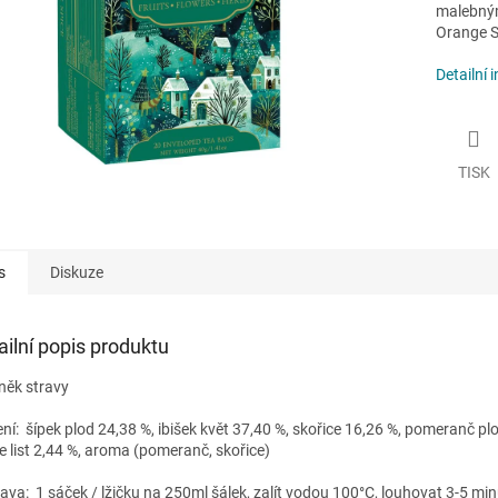
malebným
Orange S
Detailní 
TISK
s
Diskuze
ailní popis produktu
něk stravy
ení:
šípek plod 24,38 %, ibišek květ 37,40 %, skořice 16,26 %, pomeranč pl
ie list 2,44 %, aroma (pomeranč, skořice)
rava:
1 sáček / lžičku na 250ml šálek, zalít vodou 100°C, louhovat 3-5 min