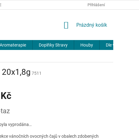
REKLAMACE
DOPRAVA A PLATBA
JOURNAL
Přihlášení
NÁKUPNÍ
Prázdný košík
KOŠÍK
Aromaterapie
Doplňky Stravy
Houby
Dle výrobců
l 20x1,8g
7511
 Kč
taz
byla vyprodána…
ekce vánočních ovocných čajů v obalech zdobených