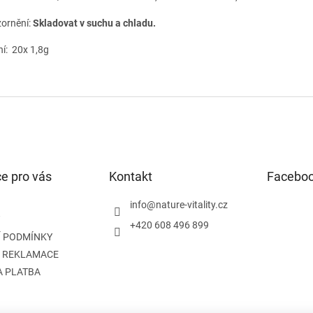
ornění:
Skladovat v suchu a chladu.
ní: 20x 1,8g
e pro vás
Kontakt
Facebo
info
@
nature-vitality.cz
+420 608 496 899
 PODMÍNKY
A REKLAMACE
A PLATBA