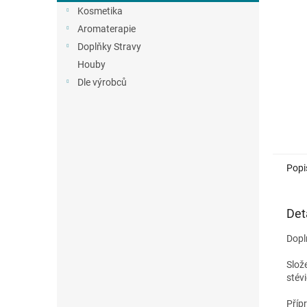
n
Kosmetika
e
Aromaterapie
l
Doplňky Stravy
Houby
Dle výrobců
Popi
Det
Dopl
Slož
stév
Příp