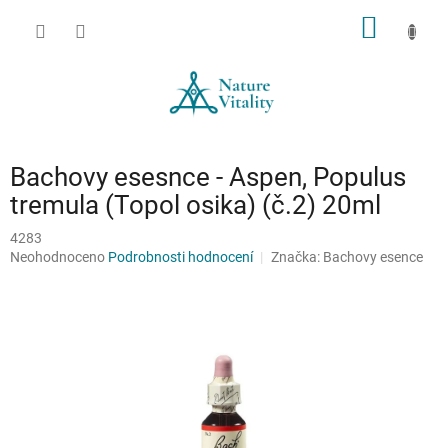
Přejít
NÁKUP
na
obsah
KOŠÍK
Bachovy esesnce - Aspen, Populus
tremula (Topol osika) (č.2) 20ml
4283
Průměrné
Neohodnoceno
Podrobnosti hodnocení
Značka:
Bachovy esence
hodnocení
produktu
je
0,0
z
5
hvězdiček.