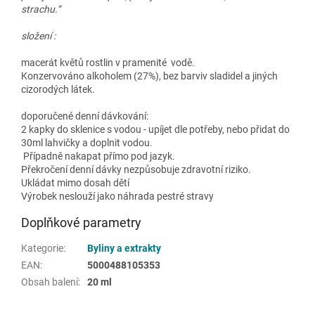
strachu.“
složení :
macerát květů rostlin v pramenité vodě.
Konzervováno alkoholem (27%), bez barviv sladidel a jiných
cizorodých látek.
doporučené denní dávkování:
2 kapky do sklenice s vodou - upíjet dle potřeby, nebo přidat do
30ml lahvičky a doplnit vodou.
Případně nakapat přímo pod jazyk.
Překročení denní dávky nezpůsobuje zdravotní riziko.
Ukládat mimo dosah dětí
Výrobek neslouží jako náhrada pestré stravy
Doplňkové parametry
Kategorie
:
Byliny a extrakty
EAN
:
5000488105353
Obsah balení
:
20 ml