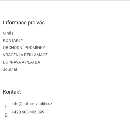
Z
á
p
a
Informace pro vás
t
O nás
í
KONTAKTY
OBCHODNÍ PODMÍNKY
VRÁCENÍ A REKLAMACE
DOPRAVA A PLATBA
Journal
Kontakt
info
@
nature-vitality.cz
+420 608 496 899