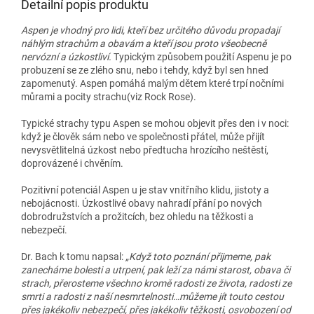
Detailní popis produktu
Aspen je vhodný pro lidi, kteří bez určitého důvodu propadají
náhlým strachům a obavám a kteří jsou proto všeobecně
nervózní a úzkostliví.
Typickým způsobem použití Aspenu je po
probuzení se ze zlého snu, nebo i tehdy, když byl sen hned
zapomenutý. Aspen pomáhá malým dětem které trpí nočními
můrami a pocity strachu(viz Rock Rose).
Typické strachy typu Aspen se mohou objevit přes den i v noci:
když je člověk sám nebo ve společnosti přátel, může přijít
nevysvětlitelná úzkost nebo předtucha hrozícího neštěstí,
doprovázené i chvěním.
Pozitivní potenciál Aspen u je stav vnitřního klidu, jistoty a
nebojácnosti. Úzkostlivé obavy nahradí přání po nových
dobrodružstvích a prožitcích, bez ohledu na těžkosti a
nebezpečí.
Dr. Bach k tomu napsal:
„Když toto poznání přijmeme, pak
zanecháme bolesti a utrpení, pak leží za námi starost, obava či
strach, přerosteme všechno kromě radosti ze života, radosti ze
smrti a radosti z naší nesmrtelnosti…můžeme jít touto cestou
přes jakékoliv nebezpečí, přes jakékoliv těžkosti, osvobození od