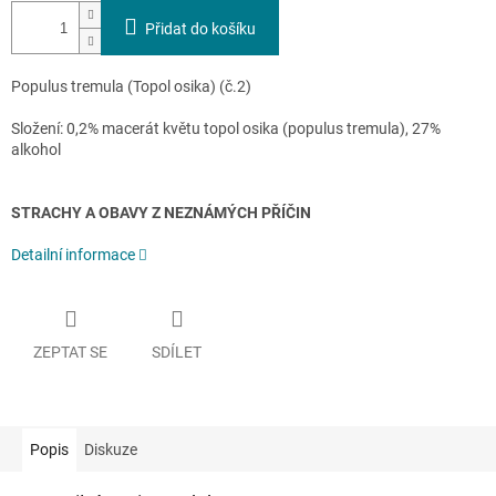
Přidat do košíku
Populus tremula (Topol osika) (č.2)
Složení: 0,2% macerát květu topol osika (populus tremula), 27%
alkohol
STRACHY A OBAVY Z NEZNÁMÝCH PŘÍČIN
Detailní informace
ZEPTAT SE
SDÍLET
Popis
Diskuze