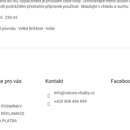
ane do očí, vypláchněte je proudem čisté vody. Uchovávejte mimo dosah d
adě podráždění přestaňte přípravek používat. Skladujte v chladu a suchu.
ní: 250 ml
 původu: Velká Británie - Indie
e pro vás
Kontakt
Facebo
info
@
nature-vitality.cz
+420 608 496 899
 PODMÍNKY
A REKLAMACE
A PLATBA