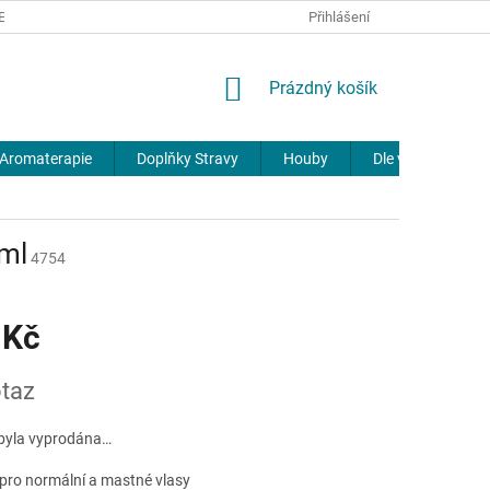
REKLAMACE
DOPRAVA A PLATBA
JOURNAL
Přihlášení
NÁKUPNÍ
Prázdný košík
KOŠÍK
Aromaterapie
Doplňky Stravy
Houby
Dle výrobců
ml
4754
 Kč
taz
byla vyprodána…
ro normální a mastné vlasy