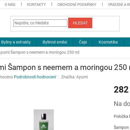
O NÁS
KONTAKTY
OBCHODNÍ PODMÍNKY
VRÁCENÍ A 
HLEDAT
Byliny a extrakty
Bylinné směsi
Čaje
Kosmetika
Ayumi Šampon s neemem a moringou 250 ml
mi Šampon s neemem a moringou 250 
né
noceno
Podrobnosti hodnocení
Značka:
Ayumi
ní
282
u
Měrná
Na do
cena:
ek.
Položka 
Šampon p