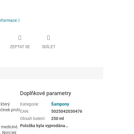
informace
ZEPTAT SE
SDÍLET
Doplňkové parametry
 který
Kategorie
:
Šampony
činek proti
EAN
:
5025042030476
Obsah balení
:
250 ml
Položka byla vyprodána…
é medicíně.
Nyní její