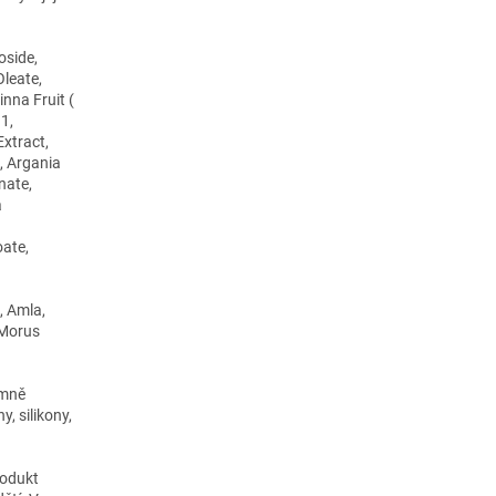
oside,
leate,
nna Fruit (
1,
xtract,
l, Argania
nate,
a
oate,
, Amla,
 Morus
emně
, silikony,
rodukt