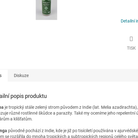
Detailní 
TISK
s
Diskuze
ailní popis produktu
ba
je tropický stále zelený strom původem z Indie (lat. Melia azadirachta),
zuje různé rostlinné škůdce a parazity. Také my oceníme jeho repelentní ú
rům a klíšťatům.
inga
původně pochází z Indie, kde je již po tisíciletí používána v ajurvédsk
m se rozšířila do mnoha tropických a subtropických regionů celého světa. 