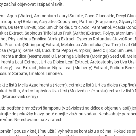
ky začíná objevovat i západní svět.
ení: Aqua (Water), Ammonium Lauryl Sulfate, Coco-Glucoside, Decyl Gluc
midopropyl Betaine, Acrylates Copolymer, Parfum (Fragrance), Glyceryl O
erin, Quaternium-80, Sodium Chloride, Citric Acid, Panthenol, Acacia Conci
akia) Extract, Sapindus Trifoliatus Fruit (Aritha)Extract, Polyquaternium-1
hol, Phyllanthus Emblica (Amla) Extract, Cyperus Rotundus (Java)Root E
ta Prostrata(Bhringaraj)Extract, Melaleuca Alternifolia (Tea Tree) Leaf Oi
osa (Argan) Kernel Oil, Cucurbita Pepo (Pumpkin) Seed Oil, Sodium Levuli
irachta Indica (Neem)Seed Oil, Moringa Oleifera (Moringa) Seed Oil, Meli
irachta Leaf Extract , Urtica Dioica Leaf Extract, Arctostaphylos Uva Ursi
rberry) Leaf Extract , Morus Nigra Leaf (Mulberry) Extract , Sodium Benz
ssium Sorbate, Linalool, Limonen.
kt z listů Melia Azadirachta (Neem), extrakt z listů Urtica dioica (kopřiva)
akai, Aritha, Arctostaphylos Uva Ursi (Medvědice lékařská) extrakt z listů
a (Morušovník černý)
ití: potřebné množství šamponu (v závislosti na délce a objemu vlasů) j
írujte do pokožky hlavy, poté omyjte vlažnou vodou. Neobsahuje parabeny
é vůně. Netestováno na zvířatech
ornění: pouze v knějšímu užití. Vyhněte se kontaktu s očima. Pokud se p