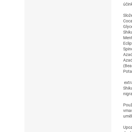
účin
Slož
Coca
Glyc
Shik
Ment
Eclip
Spin
Azad
Azad
(Bea
Pota
extra
Shik
nigr
Použ
vmas
uměl
Upoz