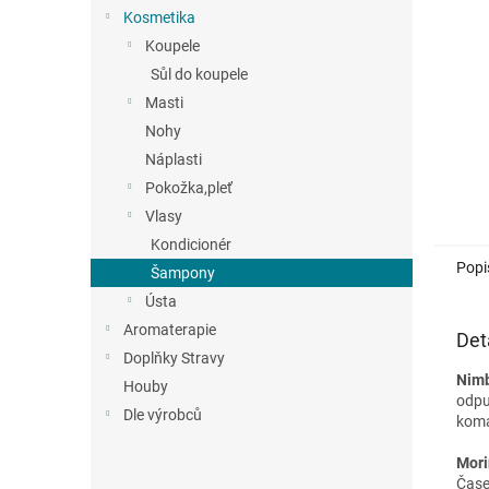
n
Kosmetika
e
Koupele
l
Sůl do koupele
Masti
Nohy
Náplasti
Pokožka,pleť
Vlasy
Kondicionér
Popi
Šampony
Ústa
Aromaterapie
Det
Doplňky Stravy
Nim
Houby
odpu
Dle výrobců
komá
Mor
Čase