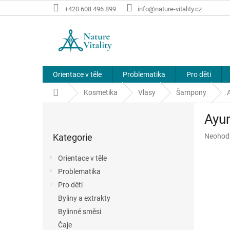
Přejít
+420 608 496 899
info@nature-vitality.cz
na
obsah
Orientace v těle
Problematika
Pro děti
Domů
Kosmetika
Vlasy
Šampony
P
Ayu
o
Přeskočit
s
Průměr
Kategorie
Neohod
kategorie
t
hodnoce
r
produkt
Orientace v těle
a
je
Problematika
n
0,0
z
Pro děti
n
5
í
Byliny a extrakty
hvězdič
p
Bylinné směsi
a
Čaje