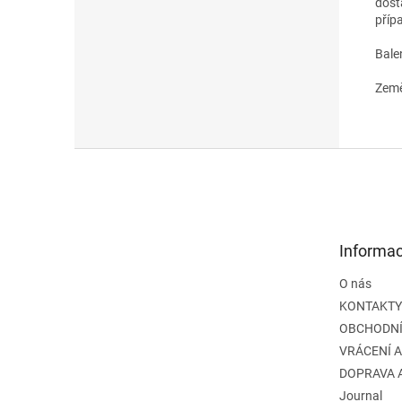
dost
příp
Bale
Země
Z
á
p
a
t
Informac
í
O nás
KONTAKTY
OBCHODNÍ
VRÁCENÍ 
DOPRAVA 
Journal