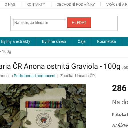
O NÁS
KONTAKTY
OBCHODNÍ PODMÍNKY
VRÁCENÍ A 
HLEDAT
Byliny a extrakty
Bylinné směsi
Čaje
Kosmetika
 - 100g
ria ČR Anona ostnitá Graviola - 100g
95
né
noceno
Podrobnosti hodnocení
Značka:
Uncaria ČR
ní
286
u
Měrná
Na do
cena:
ek.
Položka 
NAŘÍZEN