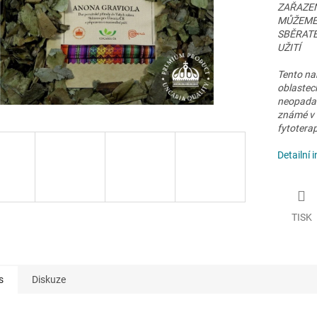
ZAŘAZEN
MŮŽEME 
SBĚRATE
UŽITÍ
Tento na
oblastech
neopadavé
známé v 
fytoterap
Detailní 
TISK
s
Diskuze