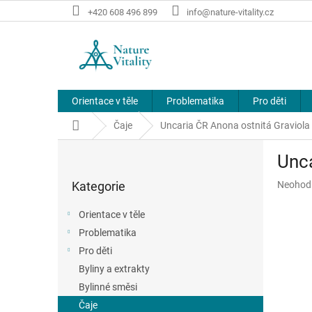
Přejít
+420 608 496 899
info@nature-vitality.cz
na
obsah
Orientace v těle
Problematika
Pro děti
Domů
Čaje
Uncaria ČR Anona ostnitá Graviola
P
Unca
o
Přeskočit
s
Průměr
Kategorie
Neohod
kategorie
t
hodnoce
r
produkt
Orientace v těle
a
je
Problematika
n
0,0
z
Pro děti
n
5
í
Byliny a extrakty
hvězdič
p
Bylinné směsi
a
Čaje