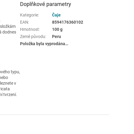
Doplňkové parametry
Kategorie
:
Čaje
s
EAN
:
8594176360102
m složkám
Hmotnost
:
100 g
má dodnes
Země původu
:
Peru
Položka byla vyprodána…
ového typu,
 nebo
aleznete v
icata
í tvrzení.