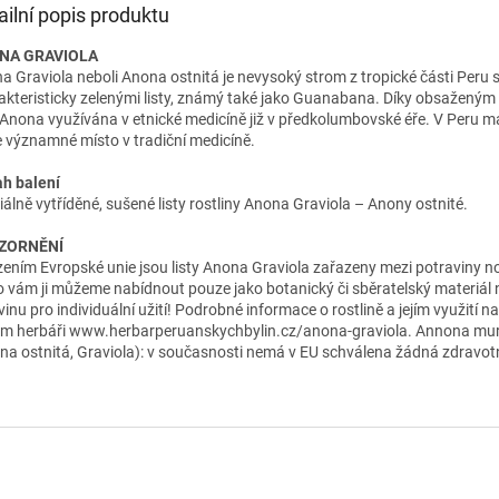
ailní popis produktu
NA GRAVIOLA
a Graviola neboli Anona ostnitá je nevysoký strom z tropické části Peru 
akteristicky zelenými listy, známý také jako Guanabana. Díky obsažený
 Anona využívána v etnické medicíně již v předkolumbovské éře. V Peru 
e významné místo v tradiční medicíně.
h balení
iálně vytříděné, sušené listy rostliny Anona Graviola – Anony ostnité.
ZORNĚNÍ
zením Evropské unie jsou listy Anona Graviola zařazeny mezi potraviny n
o vám ji můžeme nabídnout pouze jako botanický či sběratelský materiál
inu pro individuální užití! Podrobné informace o rostlině a jejím využití n
m herbáři www.herbarperuanskychbylin.cz/anona-graviola. Annona mur
na ostnitá, Graviola): v současnosti nemá v EU schválena žádná zdravotn