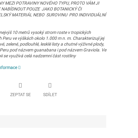
Y MEZI POTRAVINY NOVÉHO TYPU, PROTO VÁM JI
NABÍDNOUT POUZE JAKO BOTANICKÝ ČI
LSKÝ MATERIÁL NEBO SUROVINU PRO INDIVIDUÁLNÍ
nejvýš 10 metrů vysoký strom roste v tropických
 Peru ve výškách okolo 1.000 m n. m. Charakterizují jej
, zelené, podlouhlé, lesklé listy a chutné výživné plody,
Peru pod názvem guanabana i pod názvem Graviola. Ve
ii se využívá celá nadzemní část rostliny
informace
ZEPTAT SE
SDÍLET