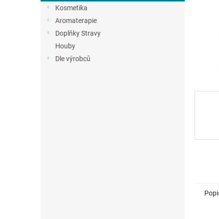
n
Kosmetika
e
Aromaterapie
l
Doplňky Stravy
Houby
Dle výrobců
Popi