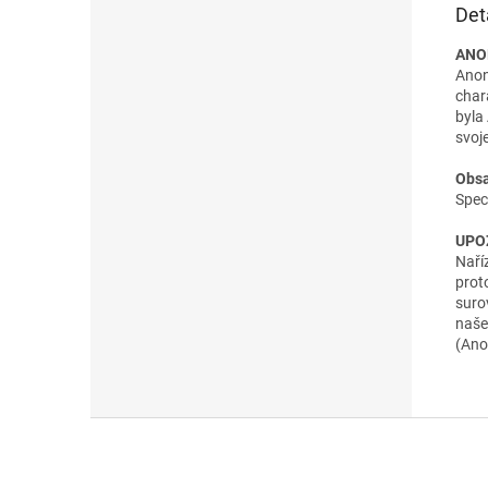
Det
ANO
Anon
char
byla
svoj
Obsa
Spec
UPO
Naří
prot
surov
naše
(Ano
Z
á
p