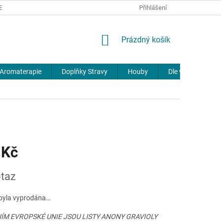
REKLAMACE
DOPRAVA A PLATBA
JOURNAL
Přihlášení
NÁKUPNÍ
Prázdný košík
KOŠÍK
Aromaterapie
Doplňky Stravy
Houby
Dle výrobců
0
 Kč
taz
byla vyprodána…
ÍM EVROPSKÉ UNIE JSOU LISTY ANONY GRAVIOLY