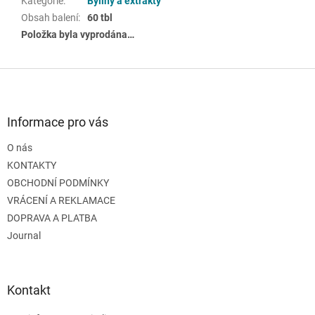
Kategorie
:
Byliny a extrakty
Obsah balení
:
60 tbl
Položka byla vyprodána…
Z
á
p
a
Informace pro vás
t
O nás
í
KONTAKTY
OBCHODNÍ PODMÍNKY
VRÁCENÍ A REKLAMACE
DOPRAVA A PLATBA
Journal
Kontakt