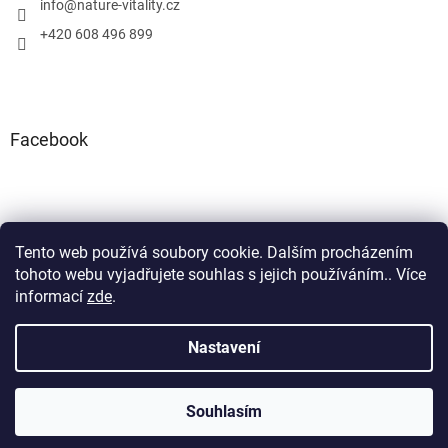
info
@
nature-vitality.cz
+420 608 496 899
Facebook
Tento web používá soubory cookie. Dalším procházením
Instagram
Facebook
tohoto webu vyjadřujete souhlas s jejich používáním.. Více
informací
zde
.
Nastavení
Vytvořil Shoptet
Souhlasím
Copyright 2026
Nature Vitality
. Všechna práva vyhrazena.