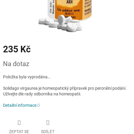
235 Kč
Měrná
Na dotaz
cena:
Položka byla vyprodána…
Solidago virgaurea je homeopatický přípravek pro perorální podání.
Užívejte dle rady odborníka na homeopatii.
Detailní informace
ZEPTAT SE
SDÍLET