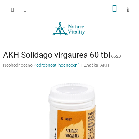
Přejít
NÁKUP
na
obsah
KOŠÍK
AKH Solidago virgaurea 60 tbl
6523
Průměrné
Neohodnoceno
Podrobnosti hodnocení
Značka:
AKH
hodnocení
produktu
je
0,0
z
5
hvězdiček.