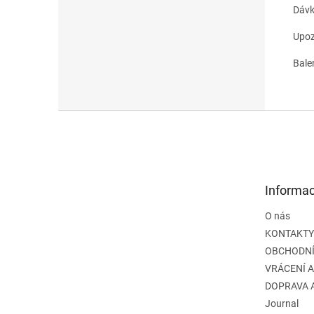
Dávk
Upoz
Balen
Z
á
p
a
t
Informac
í
O nás
KONTAKTY
OBCHODNÍ
VRÁCENÍ 
DOPRAVA 
Journal