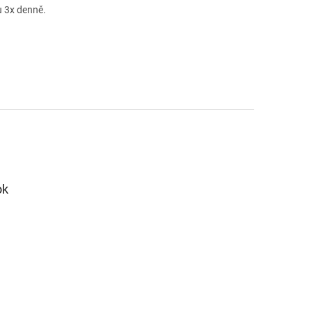
u 3x denně.
ok