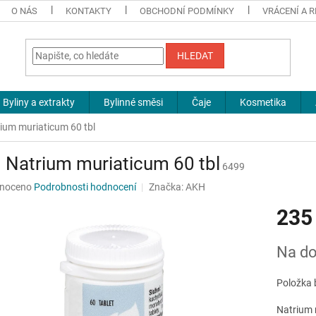
O NÁS
KONTAKTY
OBCHODNÍ PODMÍNKY
VRÁCENÍ A 
HLEDAT
Byliny a extrakty
Bylinné směsi
Čaje
Kosmetika
ium muriaticum 60 tbl
Natrium muriaticum 60 tbl
6499
né
noceno
Podrobnosti hodnocení
Značka:
AKH
ní
235
u
Měrná
Na do
cena:
ek.
Položka 
Natrium 