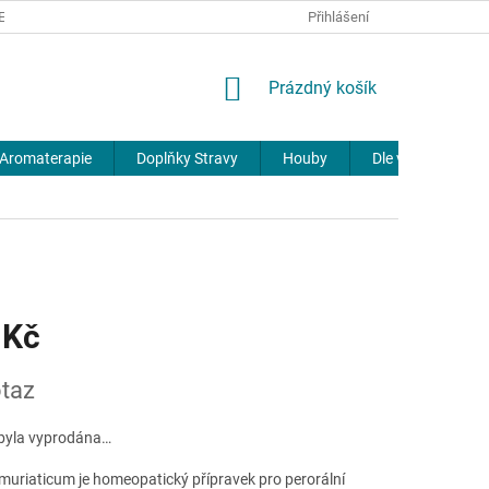
REKLAMACE
DOPRAVA A PLATBA
JOURNAL
Přihlášení
NÁKUPNÍ
Prázdný košík
KOŠÍK
Aromaterapie
Doplňky Stravy
Houby
Dle výrobců
 Kč
taz
byla vyprodána…
muriaticum je homeopatický přípravek pro perorální