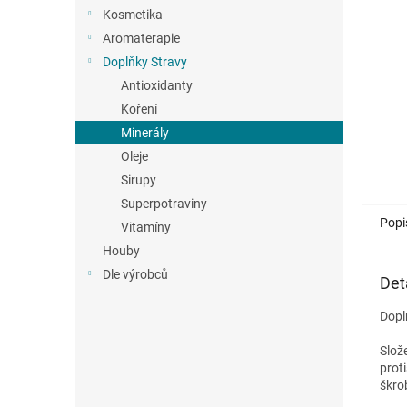
n
Kosmetika
e
Aromaterapie
l
Doplňky Stravy
Antioxidanty
Koření
Minerály
Oleje
Sirupy
Superpotraviny
Popi
Vitamíny
Houby
Dle výrobců
Det
Dopl
Slož
prot
škro