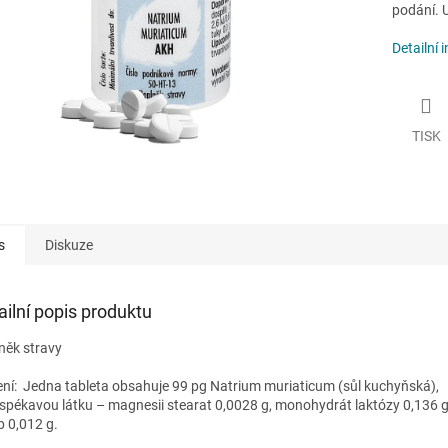
podání. U
Detailní 
TISK
s
Diskuze
ailní popis produktu
něk stravy
ení:
Jedna tableta obsahuje 99 pg Natrium muriaticum (sůl kuchyňská),
ispékavou látku – magnesii stearat 0,0028 g, monohydrát laktózy 0,136 g
b 0,012 g.