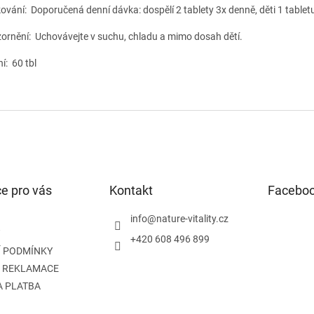
ování:
Doporučená denní dávka: dospělí 2 tablety 3x denně, děti 1 tablet
ornění: Uchovávejte v suchu, chladu a mimo dosah dětí.
í: 60 tbl
e pro vás
Kontakt
Facebo
info
@
nature-vitality.cz
+420 608 496 899
 PODMÍNKY
A REKLAMACE
A PLATBA