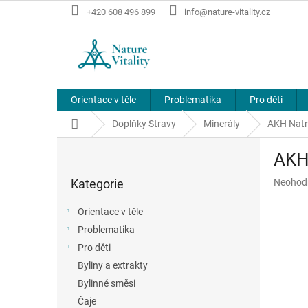
Přejít
+420 608 496 899
info@nature-vitality.cz
na
obsah
Orientace v těle
Problematika
Pro děti
Domů
Doplňky Stravy
Minerály
AKH Natr
P
AKH 
o
Přeskočit
s
Průměr
Kategorie
Neohod
kategorie
t
hodnoce
r
produkt
Orientace v těle
a
je
Problematika
n
0,0
z
Pro děti
n
5
í
Byliny a extrakty
hvězdič
p
Bylinné směsi
a
Čaje