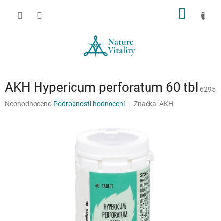
Přejít
NÁKUP
na
obsah
KOŠÍK
AKH Hypericum perforatum 60 tbl
6295
Průměrné
Neohodnoceno
Podrobnosti hodnocení
Značka:
AKH
hodnocení
produktu
je
0,0
z
5
hvězdiček.