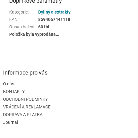
Doplňkové parametry
Kategorie
:
Byliny a extrakty
EAN
:
8594067441118
Obsah balení
:
60 tbl
Položka byla vyprodána…
Z
á
p
a
Informace pro vás
t
O nás
í
KONTAKTY
OBCHODNÍ PODMÍNKY
VRÁCENÍ A REKLAMACE
DOPRAVA A PLATBA
Journal