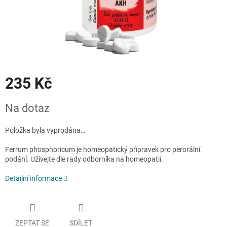
235 Kč
Měrná
Na dotaz
cena:
Položka byla vyprodána…
Ferrum phosphoricum je homeopatický přípravek pro perorální
podání. Užívejte dle rady odborníka na homeopatii.
Detailní informace
ZEPTAT SE
SDÍLET