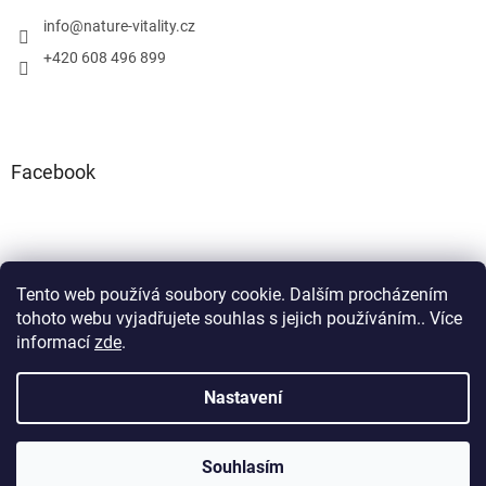
info
@
nature-vitality.cz
+420 608 496 899
Facebook
Tento web používá soubory cookie. Dalším procházením
Instagram
Facebook
tohoto webu vyjadřujete souhlas s jejich používáním.. Více
informací
zde
.
Nastavení
Vytvořil Shoptet
Souhlasím
Copyright 2026
Nature Vitality
. Všechna práva vyhrazena.