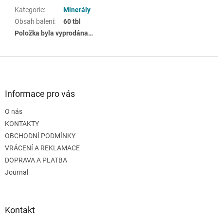
Kategorie
:
Minerály
Obsah balení
:
60 tbl
Položka byla vyprodána…
Z
á
p
a
Informace pro vás
t
O nás
í
KONTAKTY
OBCHODNÍ PODMÍNKY
VRÁCENÍ A REKLAMACE
DOPRAVA A PLATBA
Journal
Kontakt