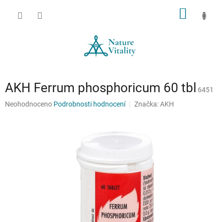
Přejít
NÁKUP
na
obsah
KOŠÍK
AKH Ferrum phosphoricum 60 tbl
6451
Průměrné
Neohodnoceno
Podrobnosti hodnocení
Značka:
AKH
hodnocení
produktu
je
0,0
z
5
hvězdiček.