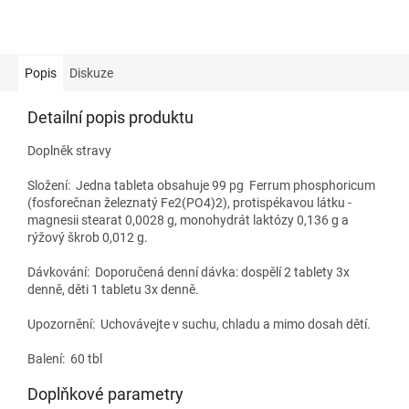
Popis
Diskuze
Detailní popis produktu
Doplněk stravy
Složení:
Jedna tableta obsahuje 99 pg Ferrum phosphoricum
(fosforečnan železnatý Fe2(PO4)2), protispékavou látku -
magnesii stearat 0,0028 g, monohydrát laktózy 0,136 g a
rýžový škrob 0,012 g.
Dávkování:
Doporučená denní dávka: dospělí 2 tablety 3x
denně, děti 1 tabletu 3x denně.
Upozornění: Uchovávejte v suchu, chladu a mimo dosah dětí.
Balení: 60 tbl
Doplňkové parametry