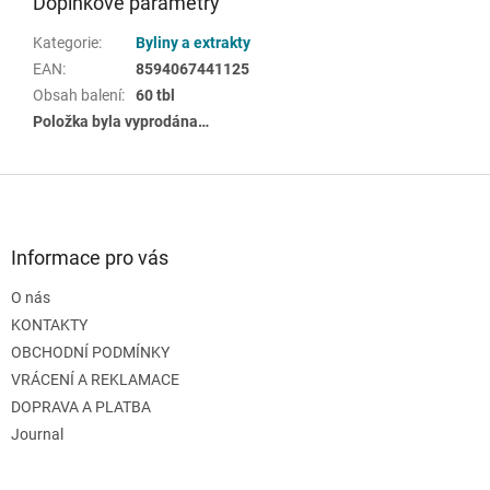
Doplňkové parametry
Kategorie
:
Byliny a extrakty
EAN
:
8594067441125
Obsah balení
:
60 tbl
Položka byla vyprodána…
Z
á
p
a
Informace pro vás
t
O nás
í
KONTAKTY
OBCHODNÍ PODMÍNKY
VRÁCENÍ A REKLAMACE
DOPRAVA A PLATBA
Journal