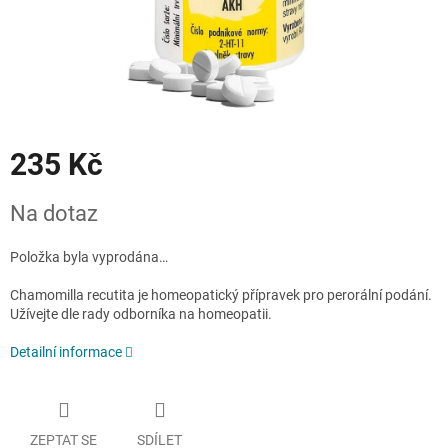
235 Kč
Měrná
Na dotaz
cena:
Položka byla vyprodána…
Chamomilla recutita je homeopatický přípravek pro perorální podání.
Užívejte dle rady odborníka na homeopatii.
Detailní informace
ZEPTAT SE
SDÍLET