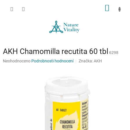
Přejít
NÁKUP
na
obsah
KOŠÍK
AKH Chamomilla recutita 60 tbl
6298
Průměrné
Neohodnoceno
Podrobnosti hodnocení
Značka:
AKH
hodnocení
produktu
je
0,0
z
5
hvězdiček.