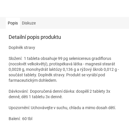
Popis
Diskuze
Detailní popis produktu
Doplněk stravy
Složení:
1 tableta obsahuje 99 pg selenicereus gradiflorus
(nocokvět velkokvětý), protispékavá látka - magnesii stearát
0,0028 g, monohydrát laktózy 0,136 g a rýžový škrob 0,012 g -
součást tablety. Doplněk stravy. Produkt se vyrábí pod
farmaceutickým dohledem.
Dávkování: Doporučená denní dávka: dospělí 2 tablety 3x
denně, děti 1 tabletu 3x denně.
Upozornění: Uchovávejte v suchu, chladu a mimo dosah dětí.
Balení: 60 tbl