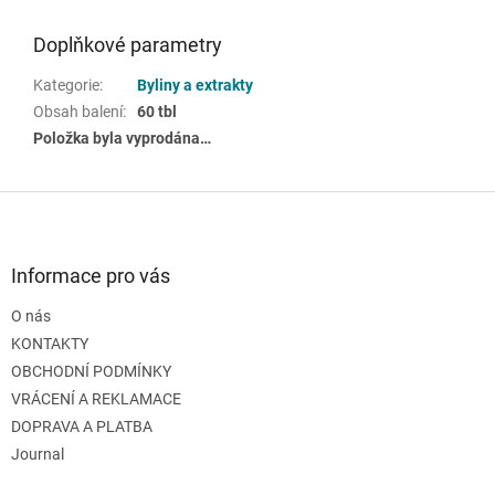
Doplňkové parametry
Kategorie
:
Byliny a extrakty
Obsah balení
:
60 tbl
Položka byla vyprodána…
Z
á
p
a
Informace pro vás
t
O nás
í
KONTAKTY
OBCHODNÍ PODMÍNKY
VRÁCENÍ A REKLAMACE
DOPRAVA A PLATBA
Journal