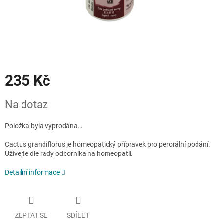
235 Kč
Měrná
Na dotaz
cena:
Položka byla vyprodána…
Cactus grandiflorus
je homeopatický přípravek pro perorální podání.
Užívejte dle rady odborníka na homeopatii.
Detailní informace
ZEPTAT SE
SDÍLET