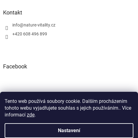
Kontakt
info
@
nature-vitality.cz
+420 608 496 899
Facebook
Tento web používá soubory cookie. Dalším procházením
Instagram
Facebook
tohoto webu vyjadřujete souhlas s jejich používáním.. Více
informací
zde
.
Nastavení
Vytvořil Shoptet