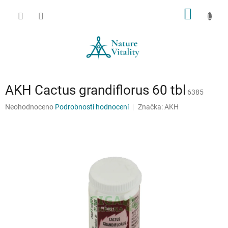
Přejít
NÁKUP
na
obsah
KOŠÍK
AKH Cactus grandiflorus 60 tbl
6385
Průměrné
Neohodnoceno
Podrobnosti hodnocení
Značka:
AKH
hodnocení
produktu
je
0,0
z
5
hvězdiček.