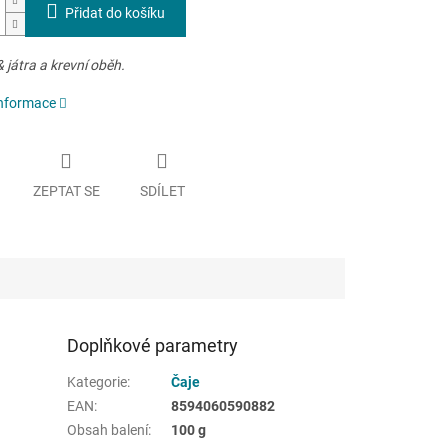
Přidat do košíku
 játra a krevní oběh.
informace
ZEPTAT SE
SDÍLET
Doplňkové parametry
Kategorie
:
Čaje
EAN
:
8594060590882
Obsah balení
:
100 g