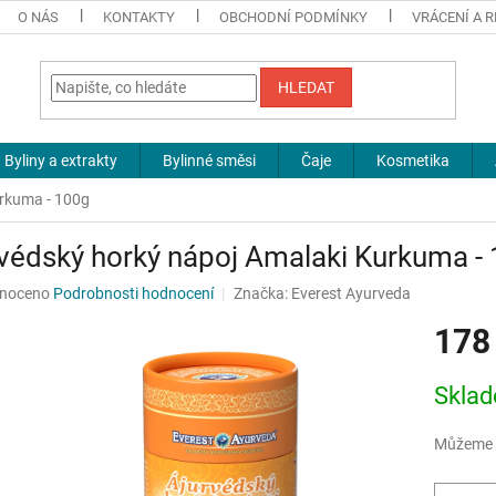
O NÁS
KONTAKTY
OBCHODNÍ PODMÍNKY
VRÁCENÍ A 
HLEDAT
Byliny a extrakty
Bylinné směsi
Čaje
Kosmetika
urkuma - 100g
védský horký nápoj Amalaki Kurkuma -
né
noceno
Podrobnosti hodnocení
Značka:
Everest Ayurveda
ní
178
u
Měrná
Sklad
cena:
ek.
Můžeme d