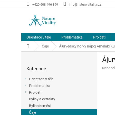
Přejít
+420 608 496 899
info@nature-vitality.cz
na
obsah
Orientace v těle
Problematika
Pro děti
Domů
Čaje
Ájurvédský horký nápoj Amalaki K
P
Ájur
o
Přeskočit
s
Průměr
Kategorie
Neohod
kategorie
t
hodnoce
r
produkt
Orientace v těle
a
je
Problematika
n
0,0
z
Pro děti
n
5
í
Byliny a extrakty
hvězdič
p
Bylinné směsi
a
Čaje