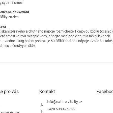
g sypané směsi
ručené dávkování
šálky za den
rava
získání zdravého a chutného nápoje rozmíchejte 1 čajovou lžičku (cca 2g
eté směsi ve 250 ml teplé vody, přidejte med podle chuti a několik kapek
ónu. Jedno 100g balení poskytuje 50 šálků horkého nápoje. Směs lze také 
thies a čerstvých šťáv.
e pro vás
Kontakt
Facebo
info
@
nature-vitality.cz
+420 608 496 899