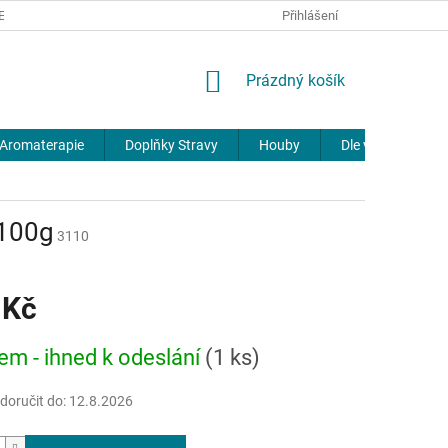
REKLAMACE
DOPRAVA A PLATBA
JOURNAL
Přihlášení
NÁKUPNÍ
Prázdný košík
KOŠÍK
Aromaterapie
Doplňky Stravy
Houby
Dle výrobců
 100g
3110
 Kč
em - ihned k odeslání
(1 ks)
oručit do:
12.8.2026