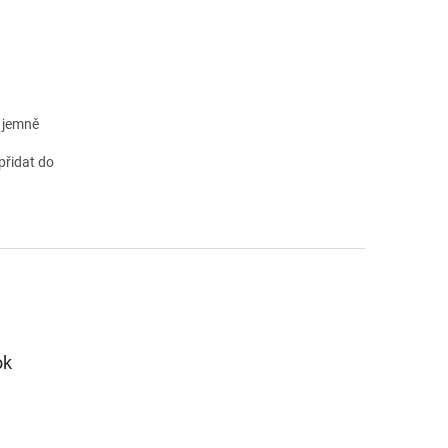
) jemně
přidat do
ok